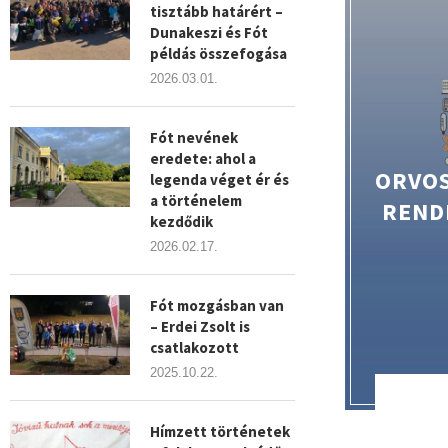
tisztább határért –
Dunakeszi és Fót
példás összefogása
2026.03.01.
Fót nevének
eredete: ahol a
ORVOS
legenda véget ér és
a történelem
REND
kezdődik
2026.02.17.
Fót mozgásban van
– Erdei Zsolt is
csatlakozott
2025.10.22.
Hímzett történetek