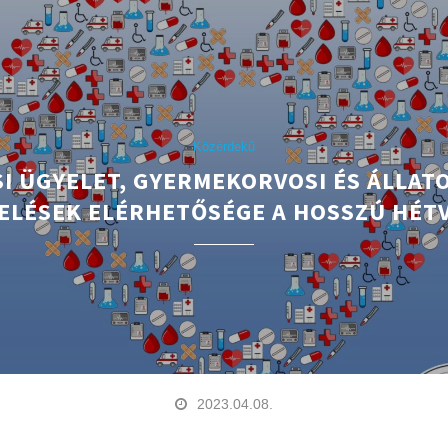
Közérdekű
I ÜGYELET, GYERMEKORVOSI ÉS ÁLLAT
ELÉSEK ELÉRHETŐSÉGE A HOSSZÚ HÉT
2023.04.08.