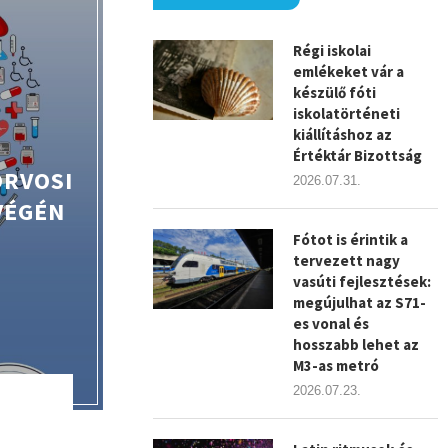
Régi iskolai
emlékeket vár a
készülő fóti
iskolatörténeti
kiállításhoz az
Értéktár Bizottság
ORVOSI
2026.07.31.
VÉGÉN
Fótot is érintik a
tervezett nagy
vasúti fejlesztések:
megújulhat az S71-
es vonal és
hosszabb lehet az
M3-as metró
2026.07.23.