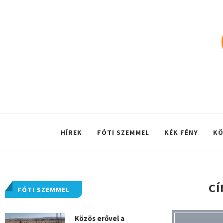
HÍREK
FÓTI SZEMMEL
KÉK FÉNY
KÖ
CÍ
FÓTI SZEMMEL
Közös erővel a