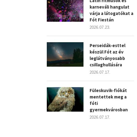
Latin ritmusok és
karneváli hangulat
várja a látogatókat a
Fót Fiestán
2026.07.23.
Perseidák-esttel
készül Fót az év
leglátványosabb
csillaghullására
2026.07.17.
Füleskuvik-fiókát
mentettek meg a
fóti
gyermekvárosban
2026.07.17.