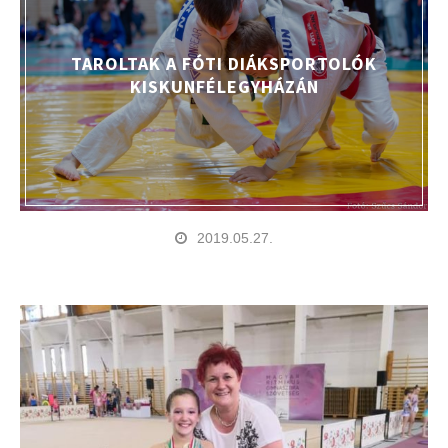
TAROLTAK A FÓTI DIÁKSPORTOLÓK
KISKUNFÉLEGYHÁZÁN
2019.05.27.