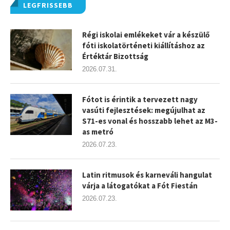
LEGFRISSEBB
Régi iskolai emlékeket vár a készülő
fóti iskolatörténeti kiállításhoz az
Értéktár Bizottság
2026.07.31.
Fótot is érintik a tervezett nagy
vasúti fejlesztések: megújulhat az
S71-es vonal és hosszabb lehet az M3-
as metró
2026.07.23.
Latin ritmusok és karneváli hangulat
várja a látogatókat a Fót Fiestán
2026.07.23.