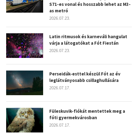
S71-es vonal és hosszabb lehet az M3-
as metró
2026.07.23.
Latin ritmusok és karneváli hangulat
várja a látogatókat a Fót Fiestán
2026.07.23.
Perseidák-esttel készül Fót az év
leglátványosabb csillaghullására
2026.07.17.
Füleskuvik-fiókát mentettek meg a
fóti gyermekvárosban
2026.07.17.