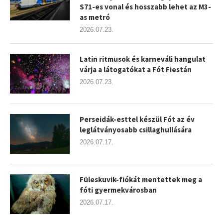
S71-es vonal és hosszabb lehet az M3-
as metró
2026.07.23.
Latin ritmusok és karneváli hangulat
várja a látogatókat a Fót Fiestán
2026.07.23.
Perseidák-esttel készül Fót az év
leglátványosabb csillaghullására
2026.07.17.
Füleskuvik-fiókát mentettek meg a
fóti gyermekvárosban
2026.07.17.