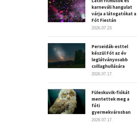
Latin ritmusok és
karneváli hangulat
várja a látogatókat a
Fót Fiestán
2026.07.23.
Perseidák-esttel
készül Fót az év
leglátványosabb
csillaghullására
2026.07.17.
Füleskuvik-fiókát
mentettek meg a
fóti
gyermekvárosban
2026.07.17.