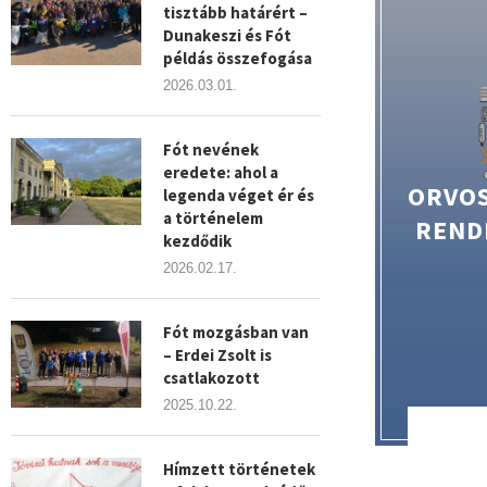
tisztább határért –
Dunakeszi és Fót
példás összefogása
2026.03.01.
Fót nevének
eredete: ahol a
ORVOS
legenda véget ér és
a történelem
REND
kezdődik
2026.02.17.
Fót mozgásban van
– Erdei Zsolt is
csatlakozott
2025.10.22.
Hímzett történetek