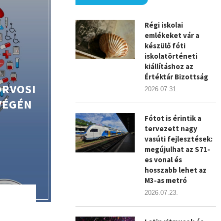
Régi iskolai
emlékeket vár a
készülő fóti
iskolatörténeti
kiállításhoz az
Értéktár Bizottság
ORVOSI
2026.07.31.
VÉGÉN
Fótot is érintik a
tervezett nagy
vasúti fejlesztések:
megújulhat az S71-
es vonal és
hosszabb lehet az
M3-as metró
2026.07.23.