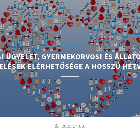
Közérdekű
I ÜGYELET, GYERMEKORVOSI ÉS ÁLLAT
ELÉSEK ELÉRHETŐSÉGE A HOSSZÚ HÉT
2023.04.08.