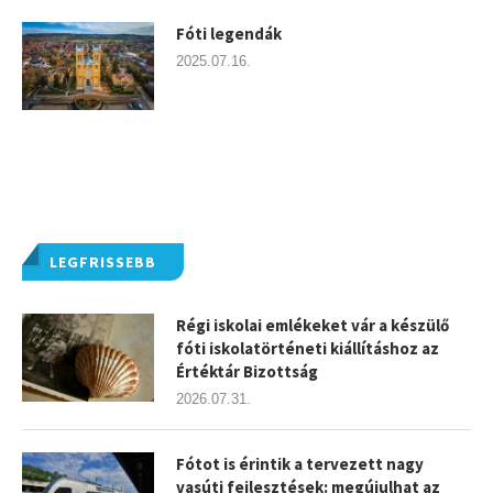
Fóti legendák
2025.07.16.
LEGFRISSEBB
Régi iskolai emlékeket vár a készülő
fóti iskolatörténeti kiállításhoz az
Értéktár Bizottság
2026.07.31.
Fótot is érintik a tervezett nagy
vasúti fejlesztések: megújulhat az