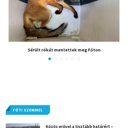
.
Sérült rókát mentettek meg Fóton
FÓTI SZEMMEL
Közös erővel a tisztább határért –