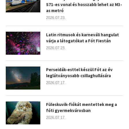
S71-es vonal és hosszabb lehet az M3-
as metró
2026.07.23.
Latin ritmusok és karneváli hangulat
várja a látogatókat a Fót Fiestán
2026.07.23.
Perseidák-esttel készül Fót az év
leglátványosabb csillaghullására
2026.07.17.
Füleskuvik-fiókát mentettek meg a
fóti gyermekvárosban
2026.07.17.