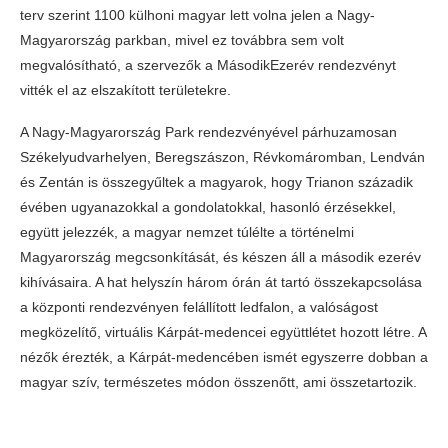
terv szerint 1100 külhoni magyar lett volna jelen a Nagy-
Magyarország parkban, mivel ez továbbra sem volt
megvalósítható, a szervezők a MásodikEzerév rendezvényt
vitték el az elszakított területekre.
A Nagy-Magyarország Park rendezvényével párhuzamosan
Székelyudvarhelyen, Beregszászon, Révkomáromban, Lendván
és Zentán is összegyűltek a magyarok, hogy Trianon századik
évében ugyanazokkal a gondolatokkal, hasonló érzésekkel,
együtt jelezzék, a magyar nemzet túlélte a történelmi
Magyarország megcsonkítását, és készen áll a második ezerév
kihívásaira. A hat helyszín három órán át tartó összekapcsolása
a központi rendezvényen felállított ledfalon, a valóságost
megközelítő, virtuális Kárpát-medencei együttlétet hozott létre. A
nézők érezték, a Kárpát-medencében ismét egyszerre dobban a
magyar szív, természetes módon összenőtt, ami összetartozik.