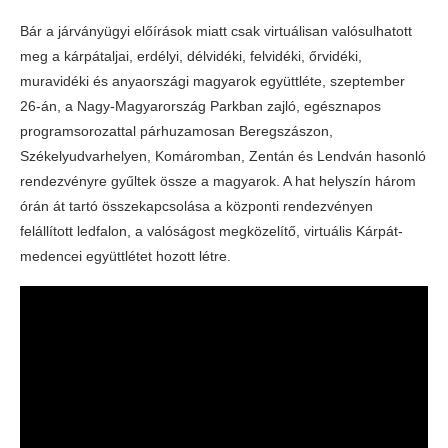
Bár a járványügyi előírások miatt csak virtuálisan valósulhatott
meg a kárpátaljai, erdélyi, délvidéki, felvidéki, őrvidéki,
muravidéki és anyaországi magyarok együttléte, szeptember
26-án, a Nagy-Magyarország Parkban zajló, egésznapos
programsorozattal párhuzamosan Beregszászon,
Székelyudvarhelyen, Komáromban, Zentán és Lendván hasonló
rendezvényre gyűltek össze a magyarok. A hat helyszín három
órán át tartó összekapcsolása a központi rendezvényen
felállított ledfalon, a valóságost megközelítő, virtuális Kárpát-
medencei együttlétet hozott létre.