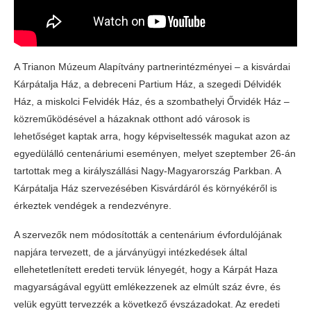
A Trianon Múzeum Alapítvány partnerintézményei – a kisvárdai
Kárpátalja Ház, a debreceni Partium Ház, a szegedi Délvidék
Ház, a miskolci Felvidék Ház, és a szombathelyi Őrvidék Ház –
közreműködésével a házaknak otthont adó városok is
lehetőséget kaptak arra, hogy képviseltessék magukat azon az
egyedülálló centenáriumi eseményen, melyet szeptember 26-án
tartottak meg a királyszállási Nagy-Magyarország Parkban. A
Kárpátalja Ház szervezésében Kisvárdáról és környékéről is
érkeztek vendégek a rendezvényre.
A szervezők nem módosították a centenárium évfordulójának
napjára tervezett, de a járványügyi intézkedések által
ellehetetlenített eredeti tervük lényegét, hogy a Kárpát Haza
magyarságával együtt emlékezzenek az elmúlt száz évre, és
velük együtt tervezzék a következő évszázadokat. Az eredeti