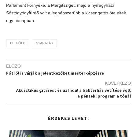
Parlament környéke, a Margitsziget, majd a nyíregyházi
Sóstógyógyfürdő volt a legnépszerűbb a kicsengetés óta eltelt
egy hónapban.
BELFÖLD
NYARALÁS
ELŐZŐ
Fótról is várják a jelentkezőket mesterképzésre
KÖVETKEZŐ
Akusztikus gitárest és az Indul a bakterház vetítése volt
a pénteki program a tónál
ÉRDEKES LEHET: