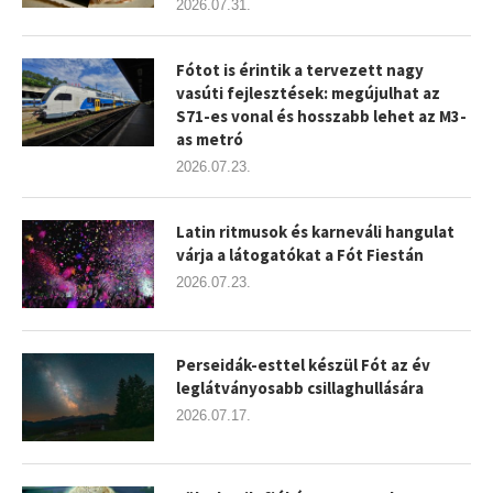
2026.07.31.
Fótot is érintik a tervezett nagy
vasúti fejlesztések: megújulhat az
S71-es vonal és hosszabb lehet az M3-
as metró
2026.07.23.
Latin ritmusok és karneváli hangulat
várja a látogatókat a Fót Fiestán
2026.07.23.
Perseidák-esttel készül Fót az év
leglátványosabb csillaghullására
2026.07.17.