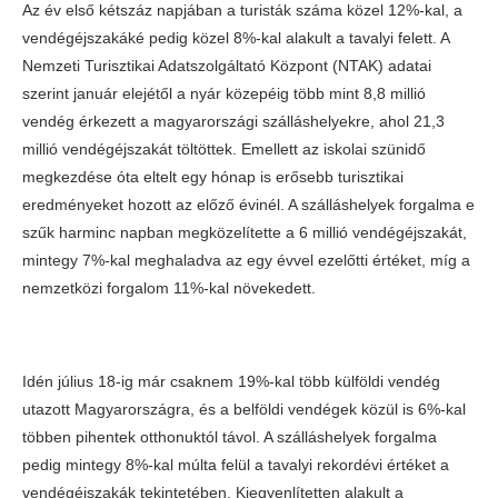
Az év első kétszáz napjában a turisták száma közel 12%-kal, a
vendégéjszakáké pedig közel 8%-kal alakult a tavalyi felett. A
Nemzeti Turisztikai Adatszolgáltató Központ (NTAK) adatai
szerint január elejétől a nyár közepéig több mint 8,8 millió
vendég érkezett a magyarországi szálláshelyekre, ahol 21,3
millió vendégéjszakát töltöttek. Emellett az iskolai szünidő
megkezdése óta eltelt egy hónap is erősebb turisztikai
eredményeket hozott az előző évinél. A szálláshelyek forgalma e
szűk harminc napban megközelítette a 6 millió vendégéjszakát,
mintegy 7%-kal meghaladva az egy évvel ezelőtti értéket, míg a
nemzetközi forgalom 11%-kal növekedett.
Idén július 18-ig már csaknem 19%-kal több külföldi vendég
utazott Magyarországra, és a belföldi vendégek közül is 6%-kal
többen pihentek otthonuktól távol. A szálláshelyek forgalma
pedig mintegy 8%-kal múlta felül a tavalyi rekordévi értéket a
vendégéjszakák tekintetében. Kiegyenlítetten alakult a