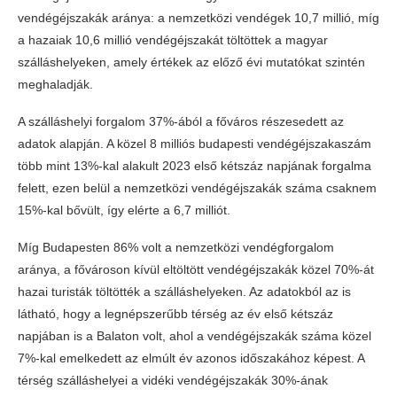
vendégéjszakák aránya: a nemzetközi vendégek 10,7 millió, míg
a hazaiak 10,6 millió vendégéjszakát töltöttek a magyar
szálláshelyeken, amely értékek az előző évi mutatókat szintén
meghaladják.
A szálláshelyi forgalom 37%-ából a főváros részesedett az
adatok alapján. A közel 8 milliós budapesti vendégéjszakaszám
több mint 13%-kal alakult 2023 első kétszáz napjának forgalma
felett, ezen belül a nemzetközi vendégéjszakák száma csaknem
15%-kal bővült, így elérte a 6,7 milliót.
Míg Budapesten 86% volt a nemzetközi vendégforgalom
aránya, a fővároson kívül eltöltött vendégéjszakák közel 70%-át
hazai turisták töltötték a szálláshelyeken. Az adatokból az is
látható, hogy a legnépszerűbb térség az év első kétszáz
napjában is a Balaton volt, ahol a vendégéjszakák száma közel
7%-kal emelkedett az elmúlt év azonos időszakához képest. A
térség szálláshelyei a vidéki vendégéjszakák 30%-ának