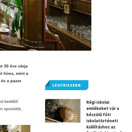
t 30 éve várja
 híres, mint a
 és a pazar
LEGFRISSEBB
ol keddtől
Régi iskolai
emlékeket vár a
m sportolók,
készülő fóti
iskolatörténeti
kiállításhoz az