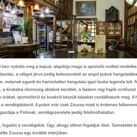
ben nyitotta meg a kapuit, alapítója maga is sportolói múlttal rendelke
lasztás, a világot járva pedig beleszeretett az angol pubok hangulatába,
e, melynek egyedi és hamisítatlan hangulata igazi budai legenda lett.
i, a kirakatra ólomüveg ablakok kerültek, a falakon régi hajók orrdíszeit
k órákat, sportolókról és lovakról készült képeket csodálhatunk meg. A 
a vendéglátásról. A pubot már csak Zsuzsa miatt is érdemes felkeresni
igazdája a Polónak, vendégszeretete pedig felülmúlhatatlan.
, fogadni a vendégeket. Úgy, ahogy otthon fogadjuk őket. Szeretettel 
élte Zsuzsa egy korábbi interjúban.