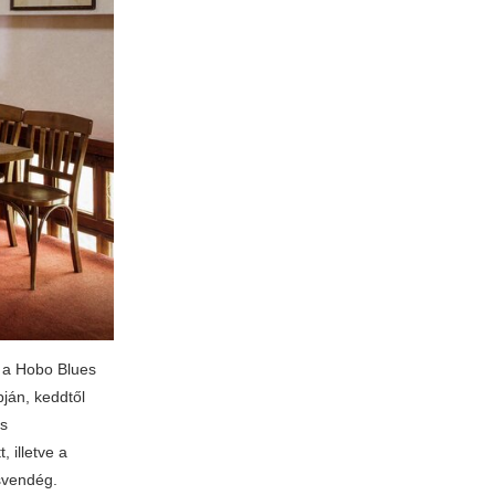
t a Hobo Blues
ján, keddtől
is
, illetve a
zsvendég.