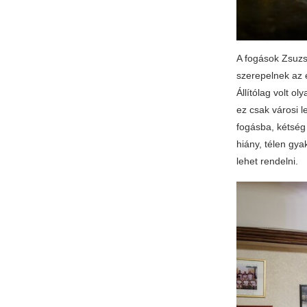
A fogások Zsuzs
szerepelnek az é
Állítólag volt o
ez csak városi l
fogásba, kétség
hiány, télen gya
lehet rendelni.