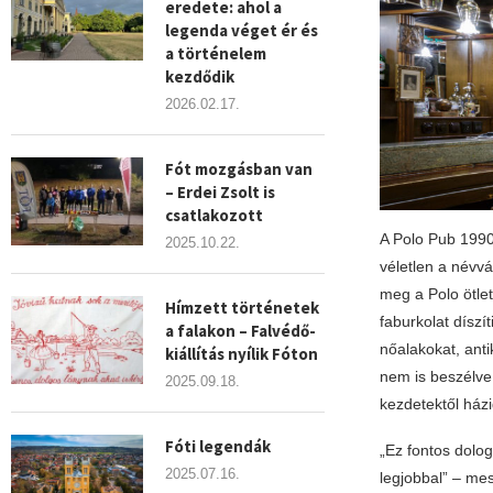
eredete: ahol a
legenda véget ér és
a történelem
kezdődik
2026.02.17.
Fót mozgásban van
– Erdei Zsolt is
csatlakozott
A Polo Pub 1990-
2025.10.22.
véletlen a névvá
meg a Polo ötlet
Hímzett történetek
faburkolat díszít
a falakon – Falvédő-
nőalakokat, anti
kiállítás nyílik Fóton
nem is beszélve 
2025.09.18.
kezdetektől ház
Fóti legendák
„Ez fontos dolog
2025.07.16.
legjobbal” – mes