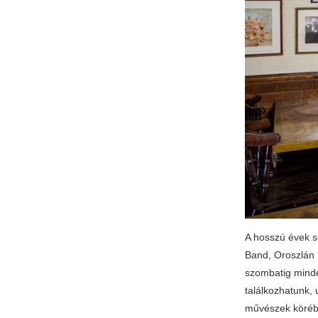
A hosszú évek s
Band, Oroszlán 
szombatig minde
találkozhatunk, 
művészek körében