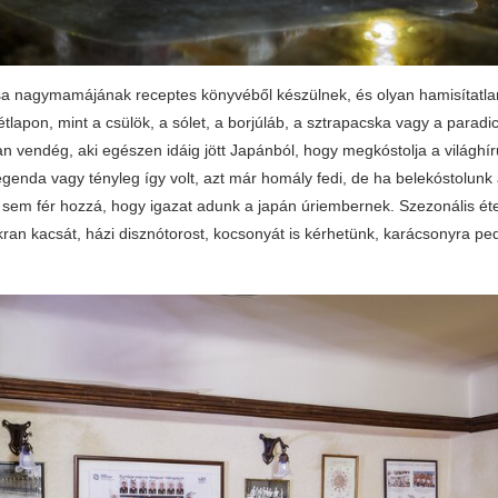
a nagymamájának receptes könyvéből készülnek, és olyan hamisítatla
tlapon, mint a csülök, a sólet, a borjúláb, a sztrapacska vagy a parad
lyan vendég, aki egészen idáig jött Japánból, hogy megkóstolja a világhí
egenda vagy tényleg így volt, azt már homály fedi, de ha belekóstolun
 sem fér hozzá, hogy igazat adunk a japán úriembernek. Szezonális éte
kran kacsát, házi disznótorost, kocsonyát is kérhetünk, karácsonyra ped