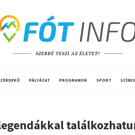
SZEBBÉ TESZI AZ ÉLETET!
ZÉRDEKŰ
PÁLYÁZAT
PROGRAMOK
SPORT
SZÍNE
 legendákkal találkozhat