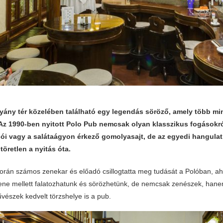
yány tér közelében található egy legendás söröző, amely több min
Az 1990-ben nyitott Polo Pub nemcsak olyan klasszikus fogásokról
sói vagy a salátaágyon érkező gomolyasajt, de az egyedi hangulat
töretlen a nyitás óta.
orán számos zenekar és előadó csillogtatta meg tudását a Polóban, ah
ene mellett falatozhatunk és sörözhetünk, de nemcsak zenészek, hane
vészek kedvelt törzshelye is a pub.