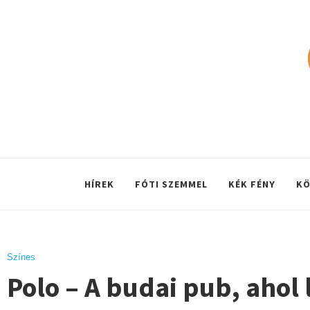
HÍREK
FÓTI SZEMMEL
KÉK FÉNY
KÖ
Színes
Polo – A budai pub, ahol