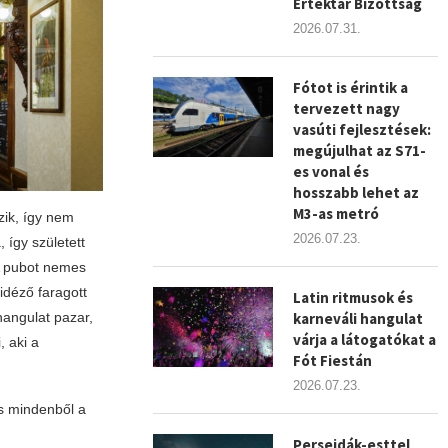
Értéktár Bizottság
2026.07.31.
Fótot is érintik a
tervezett nagy
vasúti fejlesztések:
megújulhat az S71-
es vonal és
hosszabb lehet az
M3-as metró
zik, így nem
2026.07.23.
 így született
 A pubot nemes
 idéző faragott
Latin ritmusok és
karneváli hangulat
hangulat pazar,
várja a látogatókat a
, aki a
Fót Fiestán
2026.07.23.
és mindenből a
Perseidák-esttel