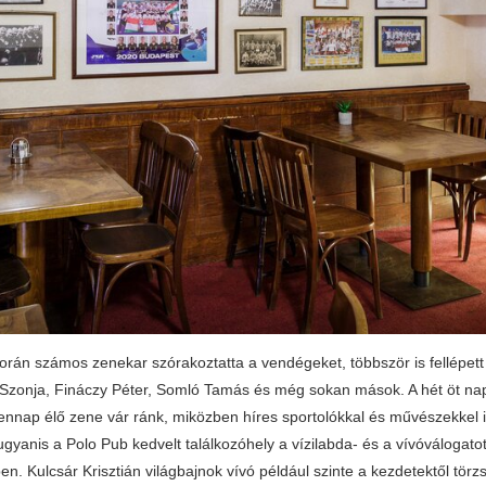
orán számos zenekar szórakoztatta a vendégeket, többször is fellépet
Szonja, Fináczy Péter, Somló Tamás és még sokan mások. A hét öt nap
nnap élő zene vár ránk, miközben híres sportolókkal és művészekkel 
ugyanis a Polo Pub kedvelt találkozóhely a vízilabda- és a vívóválogatott
. Kulcsár Krisztián világbajnok vívó például szinte a kezdetektől tör