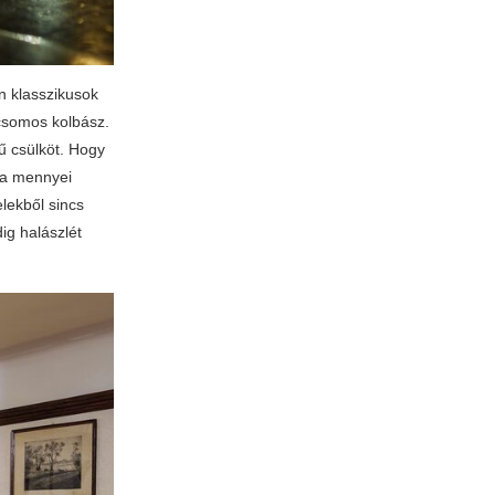
n klasszikusok
icsomos kolbász.
rű csülköt. Hogy
k a mennyei
lekből sincs
ig halászlét