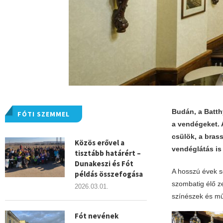
Budán, a Batth
FÓTI SZEMMEL
a vendégeket. 
csülök, a bras
Közös erővel a
vendéglátás is 
tisztább határért –
Dunakeszi és Fót
A hosszú évek s
példás összefogása
szombatig élő z
2026.03.01.
színészek és mű
Fót nevének