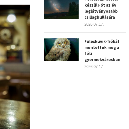
készül Fót az év
leglátványosabb
csillaghullására
2026.07.17.
Füleskuvik-fiókát
mentettek meg a
fóti
gyermekvárosban
2026.07.17.