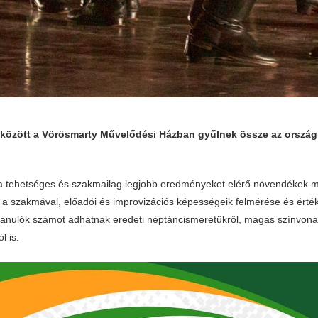
 között a Vörösmarty Művelődési Házban gyűlnek össze az ország
 a tehetséges és szakmailag legjobb eredményeket elérő növendékek 
a szakmával, előadói és improvizációs képességeik felmérése és érték
anulók számot adhatnak eredeti néptáncismeretükről, magas színvona
l is.