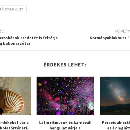
TÁNCVERSENY
ZŐ
KÖVET
pszokások eredetét is feltárja
Kormányablakbusz 
új babonaszótár
ÉRDEKES LEHET:
emlékeket vár a
Latin ritmusok és karneváli
Perseidák-estt
skolatörténeti...
hangulat várja a
az év leglá