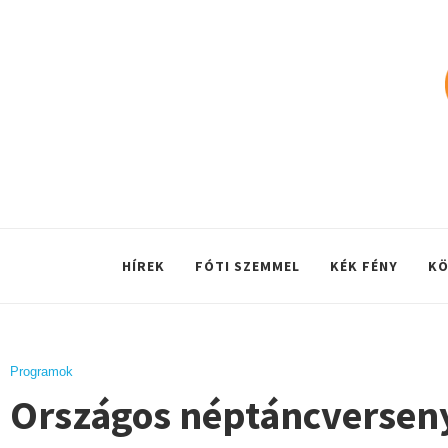
HÍREK
FÓTI SZEMMEL
KÉK FÉNY
KÖ
Programok
Országos néptáncversen