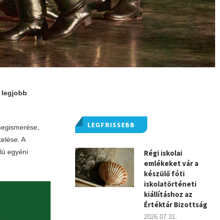
 legjobb
LEGFRISSEBB
megismerése,
elése. A
lú egyéni
Régi iskolai
emlékeket vár a
készülő fóti
iskolatörténeti
kiállításhoz az
Értéktár Bizottság
2026.07.31.