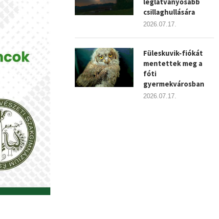
leglátványosabb
csillaghullására
2026.07.17.
Füleskuvik-fiókát
mentettek meg a
fóti
gyermekvárosban
2026.07.17.