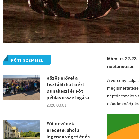
Március 22-23.
FÓTI SZEMMEL
néptáncosai.
Közös erővel a
A verseny célja
tisztább határért –
megismertetése 
Dunakeszi és Fót
néptáncszakos t
példás összefogása
előadásmódjukró
2026.03.01.
Fót nevének
eredete: ahol a
legenda véget ér és