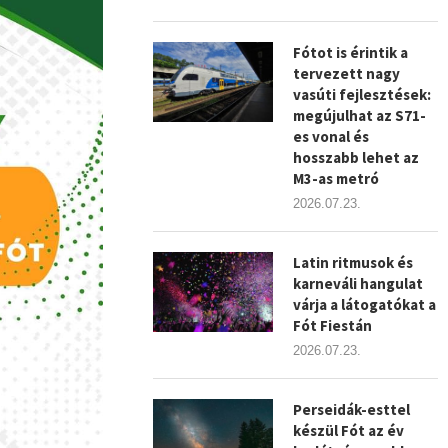
Fótot is érintik a
tervezett nagy
vasúti fejlesztések:
megújulhat az S71-
es vonal és
hosszabb lehet az
M3-as metró
2026.07.23.
Latin ritmusok és
karneváli hangulat
várja a látogatókat a
Fót Fiestán
2026.07.23.
Perseidák-esttel
készül Fót az év