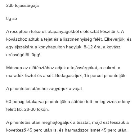
2db tojássárgája
8g só
A receptben felsorolt alapanyagokból előtésztát készítünk. A
kovászhoz adtuk a tejet és a lisztmennyiség felét. Elkeverjük, és
egy éjszakára a konyhapulton hagyjuk. 8-12 óra, a kovász
erősségétől függ!
Másnap az előtésztához adjuk a tojássárgákat, a cukrot, a
maradék lisztet és a sót. Bedagasztjuk, 15 percet pihentetjük.
A pihentetés után hozzágyúrjuk a vajat.
60 percig letakarva pihentetjük a sütőbe tett meleg vizes edény
felett kb. 28-30 fokon.
A pihentetés után meghajtogatjuk a tésztát, majd ezt tesszük a
következő 45 perc után is, és harmadszor ismét 45 perc után.