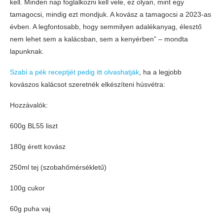
kell. Minden nap foglalkozni kell vele, ez olyan, mint egy
tamagocsi, mindig ezt mondjuk. A kovász a tamagocsi a 2023-as
évben. A legfontosabb, hogy semmilyen adalékanyag, élesztő
nem lehet sem a kalácsban, sem a kenyérben” – mondta
lapunknak.
Szabi a pék receptjét pedig itt olvashatják
, ha a legjobb
kovászos kalácsot szeretnék elkészíteni húsvétra:
Hozzávalók:
600g BL55 liszt
180g érett kovász
250ml tej (szobahőmérsékletű)
100g cukor
60g puha vaj