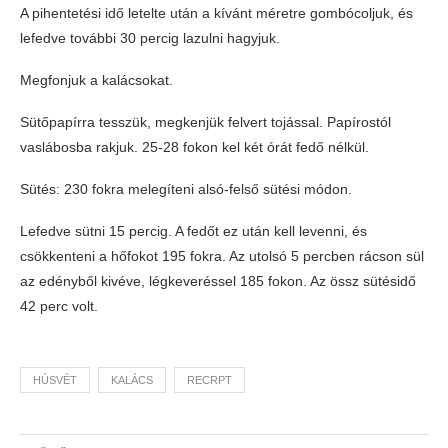
A pihentetési idő letelte után a kívánt méretre gombócoljuk, és
lefedve további 30 percig lazulni hagyjuk.
Megfonjuk a kalácsokat.
Sütőpapírra tesszük, megkenjük felvert tojással. Papírostól
vaslábosba rakjuk. 25-28 fokon kel két órát fedő nélkül.
Sütés: 230 fokra melegíteni alsó-felső sütési módon.
Lefedve sütni 15 percig. A fedőt ez után kell levenni, és
csökkenteni a hőfokot 195 fokra. Az utolsó 5 percben rácson sül
az edényből kivéve, légkeveréssel 185 fokon. Az össz sütésidő
42 perc volt.
HÚSVÉT
KALÁCS
RECRPT