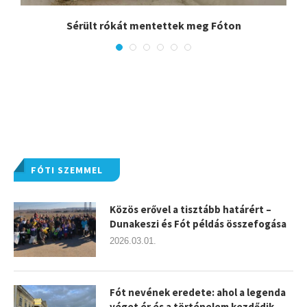
Sérült rókát mentettek meg Fóton
FÓTI SZEMMEL
Közös erővel a tisztább határért –
Dunakeszi és Fót példás összefogása
2026.03.01.
Fót nevének eredete: ahol a legenda
véget ér és a történelem kezdődik