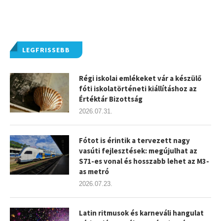
LEGFRISSEBB
Régi iskolai emlékeket vár a készülő
fóti iskolatörténeti kiállításhoz az
Értéktár Bizottság
2026.07.31.
Fótot is érintik a tervezett nagy
vasúti fejlesztések: megújulhat az
S71-es vonal és hosszabb lehet az M3-
as metró
2026.07.23.
Latin ritmusok és karneváli hangulat