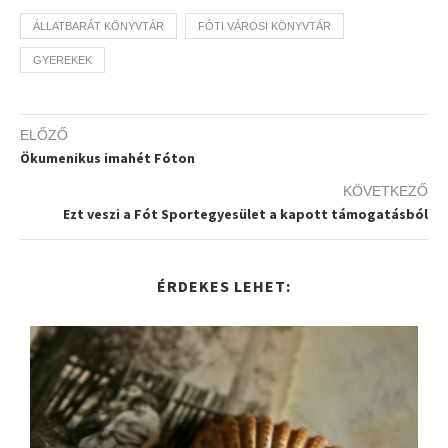
ÁLLATBARÁT KÖNYVTÁR
FÓTI VÁROSI KÖNYVTÁR
GYEREKEK
ELŐZŐ
Ökumenikus imahét Fóton
KÖVETKEZŐ
Ezt veszi a Fót Sportegyesület a kapott támogatásból
ÉRDEKES LEHET: