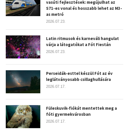
vasúti fejlesztések: megújulhat az
S71-es vonal és hosszabb lehet az M3-
as metró
2026.07.23.
Latin ritmusok és karneváli hangulat
várja a látogatókat a Fót Fiestán
2026.07.23.
Perseidák-esttel készül Fót az év
leglátványosabb csillaghullására
2026.07.17.
Füleskuvik-fiókát mentettek meg a
fóti gyermekvárosban
2026.07.17.