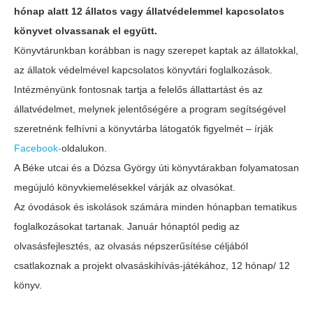
hónap alatt 12 állatos vagy állatvédelemmel kapcsolatos
könyvet olvassanak el együtt.
Könyvtárunkban korábban is nagy szerepet kaptak az állatokkal,
az állatok védelmével kapcsolatos könyvtári foglalkozások.
Intézményünk fontosnak tartja a felelős állattartást és az
állatvédelmet, melynek jelentőségére a program segítségével
szeretnénk felhívni a könyvtárba látogatók figyelmét – írják
Facebook-
oldalukon.
A Béke utcai és a Dózsa György úti könyvtárakban folyamatosan
megújuló könyvkiemelésekkel várják az olvasókat.
Az óvodások és iskolások számára minden hónapban tematikus
foglalkozásokat tartanak. Január hónaptól pedig az
olvasásfejlesztés, az olvasás népszerűsítése céljából
csatlakoznak a projekt olvasáskihívás-játékához, 12 hónap/ 12
könyv.