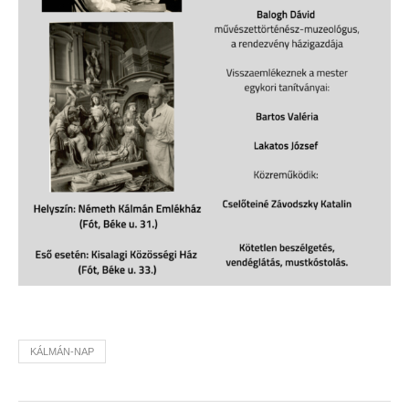
KÁLMÁN-NAP