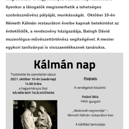
Ilyenkor a látogatók megismerhetik a tehetséges
szobrászművész pályáját, munkásságát. Október 10-én
Németh Kálmán restaurátori éveibe kapnak betekintést az
érdeklődők, a rendezvény házigazdája, Balogh Dávid
muzeológus-művészettörténész segítségével. A mester
egykori tanítványai is visszaemlékeznek tanárukra.