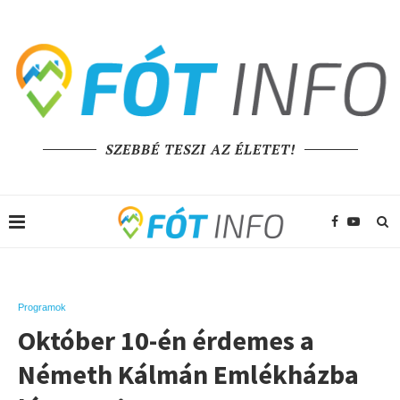
SZEBBÉ TESZI AZ ÉLETET!
Programok
Október 10-én érdemes a
Németh Kálmán Emlékházba