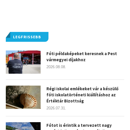
LEGFRISSEBB
Fóti példaképeket keresnek a Pest
vármegyei díjakhoz
2026.08.08.
Régi iskolai emlékeket vár a készülő
fóti iskolatörténeti kiállításhoz az
Értéktár Bizottság
2026.07.31.
Fótot is érintik a tervezett nagy