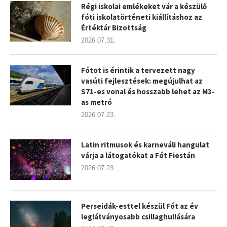
Régi iskolai emlékeket vár a készülő
fóti iskolatörténeti kiállításhoz az
Értéktár Bizottság
2026.07.31.
Fótot is érintik a tervezett nagy
vasúti fejlesztések: megújulhat az
S71-es vonal és hosszabb lehet az M3-
as metró
2026.07.23.
Latin ritmusok és karneváli hangulat
várja a látogatókat a Fót Fiestán
2026.07.23.
Perseidák-esttel készül Fót az év
leglátványosabb csillaghullására