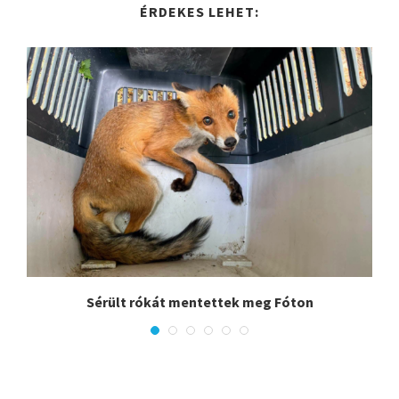
ÉRDEKES LEHET:
.
Sérült rókát mentettek meg Fóton