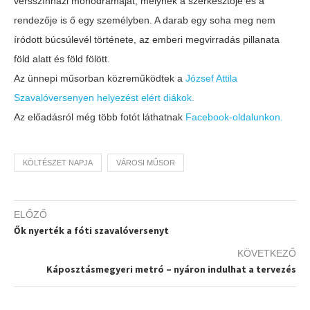
versszínházi monodrámáját, melynek a szerkesztője és a
rendezője is ő egy személyben. A darab egy soha meg nem
íródott búcsúlevél története, az emberi megvirradás pillanata
föld alatt és föld fölött.
Az ünnepi műsorban közreműködtek a
József Attila
Szavalóversenyen helyezést elért diákok.
Az előadásról még több fotót láthatnak
Facebook-oldalunkon.
KÖLTÉSZET NAPJA
VÁROSI MŰSOR
ELŐZŐ
Ők nyerték a fóti szavalóversenyt
KÖVETKEZŐ
Káposztásmegyeri metró – nyáron indulhat a tervezés