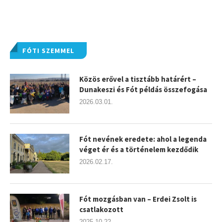
FÓTI SZEMMEL
Közös erővel a tisztább határért –
Dunakeszi és Fót példás összefogása
2026.03.01.
Fót nevének eredete: ahol a legenda
véget ér és a történelem kezdődik
2026.02.17.
Fót mozgásban van – Erdei Zsolt is
csatlakozott
2025.10.22.