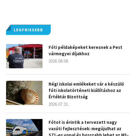
LEGFRISSEBB
Fóti példaképeket keresnek a Pest
vármegyei díjakhoz
2026.08.08.
Régi iskolai emlékeket vár a készülő
fóti iskolatörténeti kiállításhoz az
Értéktár Bizottság
2026.07.31.
Fótot is érintik a tervezett nagy
vasúti fejlesztések: megújulhat az
S71-es vonal és hosszabb lehet az M3-