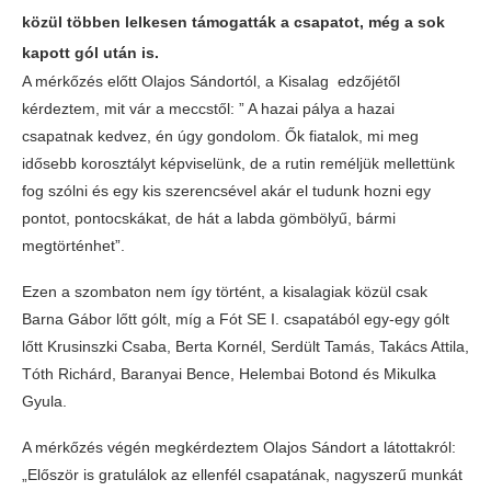
közül többen lelkesen támogatták a csapatot, még a sok
kapott gól után is.
A mérkőzés előtt Olajos Sándortól, a Kisalag edzőjétől
kérdeztem, mit vár a meccstől: ” A hazai pálya a hazai
csapatnak kedvez, én úgy gondolom. Ők fiatalok, mi meg
idősebb korosztályt képviselünk, de a rutin reméljük mellettünk
fog szólni és egy kis szerencsével akár el tudunk hozni egy
pontot, pontocskákat, de hát a labda gömbölyű, bármi
megtörténhet”.
Ezen a szombaton nem így történt, a kisalagiak közül csak
Barna Gábor lőtt gólt, míg a Fót SE I. csapatából egy-egy gólt
lőtt Krusinszki Csaba, Berta Kornél, Serdült Tamás, Takács Attila,
Tóth Richárd, Baranyai Bence, Helembai Botond és Mikulka
Gyula.
A mérkőzés végén megkérdeztem Olajos Sándort a látottakról:
„Először is gratulálok az ellenfél csapatának, nagyszerű munkát