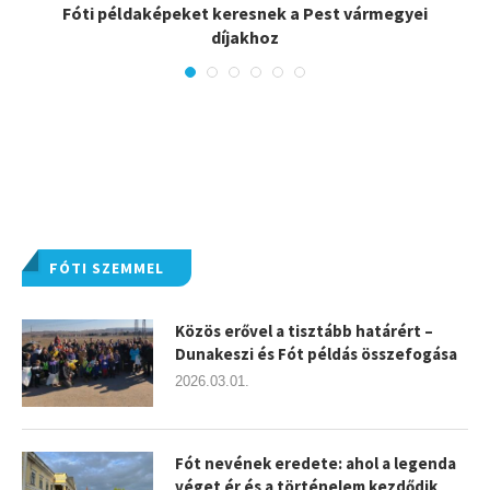
Fóti példaképeket keresnek a Pest vármegyei
díjakhoz
FÓTI SZEMMEL
Közös erővel a tisztább határért –
Dunakeszi és Fót példás összefogása
2026.03.01.
Fót nevének eredete: ahol a legenda
véget ér és a történelem kezdődik