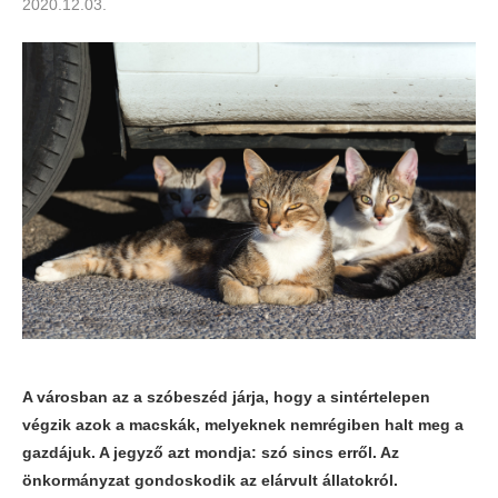
2020.12.03.
A városban az a szóbeszéd járja, hogy a sintértelepen
végzik azok a macskák, melyeknek nemrégiben halt meg a
gazdájuk. A jegyző azt mondja: szó sincs erről. Az
önkormányzat gondoskodik az elárvult állatokról.