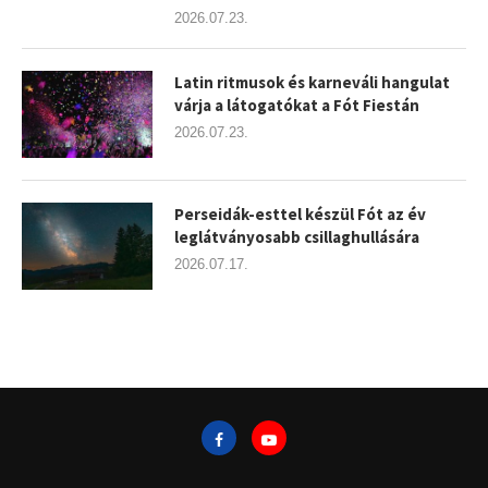
2026.07.23.
Latin ritmusok és karneváli hangulat
várja a látogatókat a Fót Fiestán
2026.07.23.
Perseidák-esttel készül Fót az év
leglátványosabb csillaghullására
2026.07.17.
şans
vidobet
vidobet
vidobet
vidobet
casinolevant
casinolevant
casinolevant
vidobet
şans
casinolevant
casino
şans
casino
casino
casino
boostaro
casinolevant
şans
casinolevant
şanscasino
vidobet
vidobet
levant
gorabet
galyabet
gorabet
gorabet
gorabet
vidobet
galyabet
gorabet
gorabet
nigeria
sports
casino
|
|
güncel
giriş
|
|
|
giriş
casino
giriş
şans
casino
levant
şans
şans
|
giriş
casino
giriş
|
|
giriş
casino
|
|
|
|
|
giriş
|
|
|
betting
betting
|
giriş
|
|
|
|
|
giriş
|
|
|
|
giriş
|
|
|
|
|
|
|
|