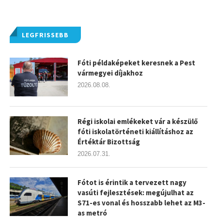
LEGFRISSEBB
Fóti példaképeket keresnek a Pest
vármegyei díjakhoz
2026.08.08.
Régi iskolai emlékeket vár a készülő
fóti iskolatörténeti kiállításhoz az
Értéktár Bizottság
2026.07.31.
Fótot is érintik a tervezett nagy
vasúti fejlesztések: megújulhat az
S71-es vonal és hosszabb lehet az M3-
as metró