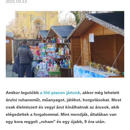
2021.03.13.
Amikor legutóbb
a fóti piacon jártunk
, akkor még lehetett
árulni ruhaneműt, műanyagot, játékot, horgolásokat. Most
csak élelmiszert és vegyi árut kínálhatnak az árusok, akik
elégedettek a forgalommal. Mint mondják, általában van
egy kora reggeli „roham” és egy újabb, 9 óra után.