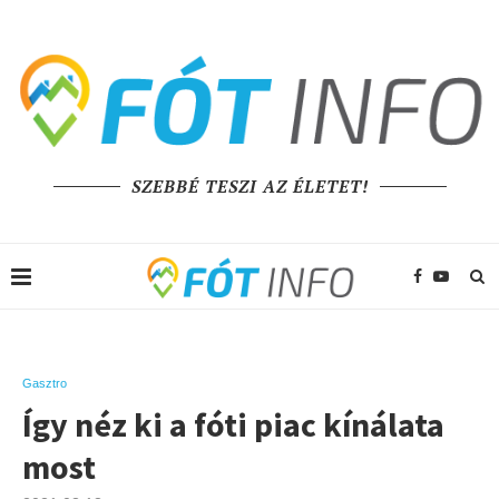
SZEBBÉ TESZI AZ ÉLETET!
Gasztro
Így néz ki a fóti piac kínálata
most