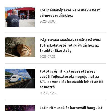
Fóti példaképeket keresnek a Pest
vármegyei díjakhoz
2026.08.08.
Régi iskolai emlékeket vár a készülő
fóti iskolatörténeti kiállításhoz az
Értéktár Bizottság
2026.07.31.
Fótot is érintik a tervezett nagy
vasúti fejlesztések: megújulhat az
S71-es vonal és hosszabb lehet az M3-
as metró
2026.07.23.
Latin ritmusok és karneváli hangulat