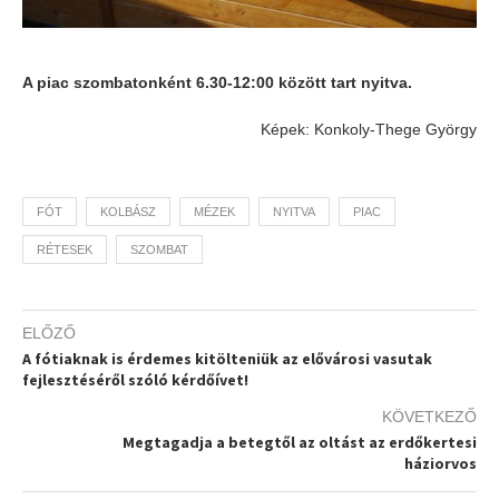
A piac szombatonként 6.30-12:00 között tart nyitva.
Képek: Konkoly-Thege György
FÓT
KOLBÁSZ
MÉZEK
NYITVA
PIAC
RÉTESEK
SZOMBAT
ELŐZŐ
A fótiaknak is érdemes kitölteniük az elővárosi vasutak
fejlesztéséről szóló kérdőívet!
KÖVETKEZŐ
Megtagadja a betegtől az oltást az erdőkertesi
háziorvos