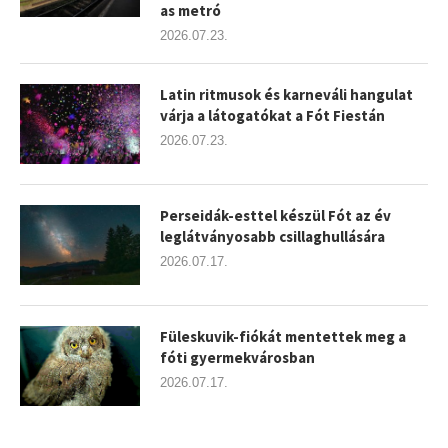
as metró
2026.07.23.
Latin ritmusok és karneváli hangulat
várja a látogatókat a Fót Fiestán
2026.07.23.
Perseidák-esttel készül Fót az év
leglátványosabb csillaghullására
2026.07.17.
Füleskuvik-fiókát mentettek meg a
fóti gyermekvárosban
2026.07.17.