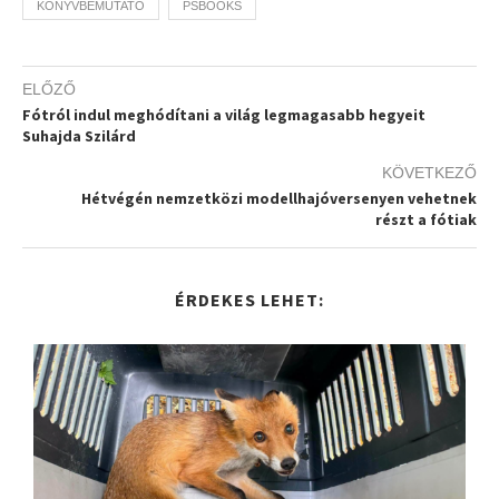
KÖNYVBEMUTATÓ
PSBOOKS
ELŐZŐ
Fótról indul meghódítani a világ legmagasabb hegyeit
Suhajda Szilárd
KÖVETKEZŐ
Hétvégén nemzetközi modellhajóversenyen vehetnek
részt a fótiak
ÉRDEKES LEHET: