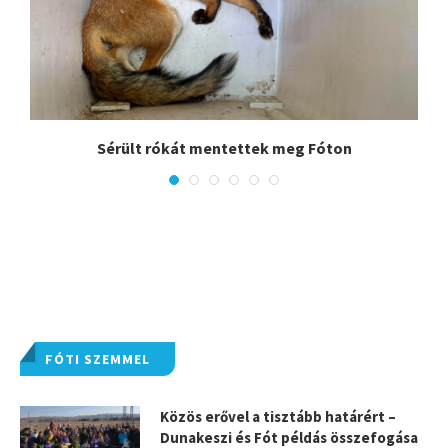
.
Sérült rókát mentettek meg Fóton
FÓTI SZEMMEL
Közös erővel a tisztább határért –
Dunakeszi és Fót példás összefogása