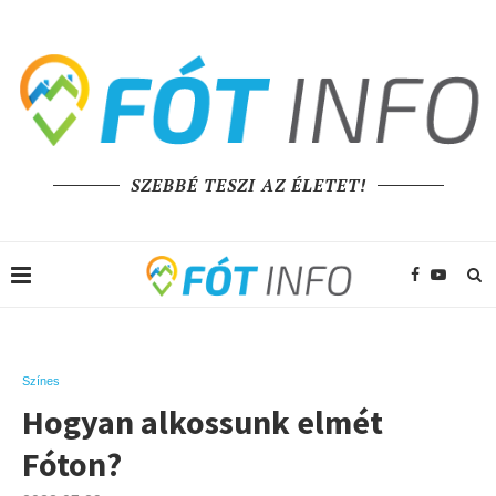
SZEBBÉ TESZI AZ ÉLETET!
Színes
Hogyan alkossunk elmét
Fóton?