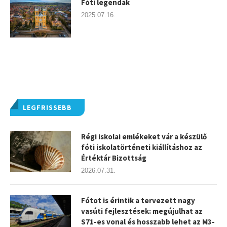
Fóti legendák
2025.07.16.
LEGFRISSEBB
Régi iskolai emlékeket vár a készülő
fóti iskolatörténeti kiállításhoz az
Értéktár Bizottság
2026.07.31.
Fótot is érintik a tervezett nagy
vasúti fejlesztések: megújulhat az
S71-es vonal és hosszabb lehet az M3-