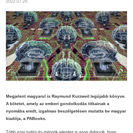
2022.07.29.
Megjelent magyarul is Raymund Kurzweil legújabb könyve.
A kötetet, amely az emberi gondolkodás titkainak a
nyomába eredt, izgalmas beszélgetésen mutatta be magyar
kiadója, a PABooks.
Több ezer tudós és mérnök jelenleg is azon dolgozik, hogy