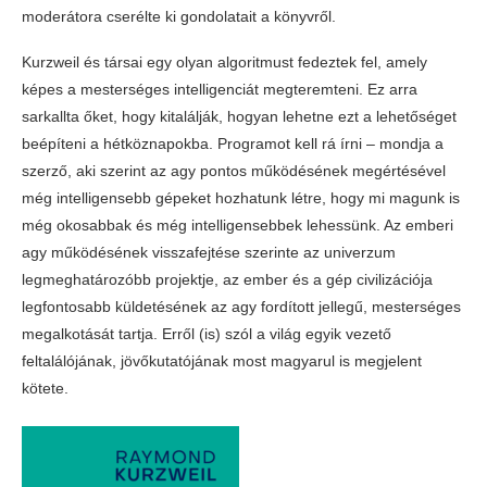
moderátora cserélte ki gondolatait a könyvről.
Kurzweil és társai egy olyan algoritmust fedeztek fel, amely
képes a mesterséges intelligenciát megteremteni. Ez arra
sarkallta őket, hogy kitalálják, hogyan lehetne ezt a lehetőséget
beépíteni a hétköznapokba. Programot kell rá írni – mondja a
szerző, aki szerint az agy pontos működésének megértésével
még intelligensebb gépeket hozhatunk létre, hogy mi magunk is
még okosabbak és még intelligensebbek lehessünk. Az emberi
agy működésének visszafejtése szerinte az univerzum
legmeghatározóbb projektje, az ember és a gép civilizációja
legfontosabb küldetésének az agy fordított jellegű, mesterséges
megalkotását tartja. Erről (is) szól a világ egyik vezető
feltalálójának, jövőkutatójának most magyarul is megjelent
kötete.