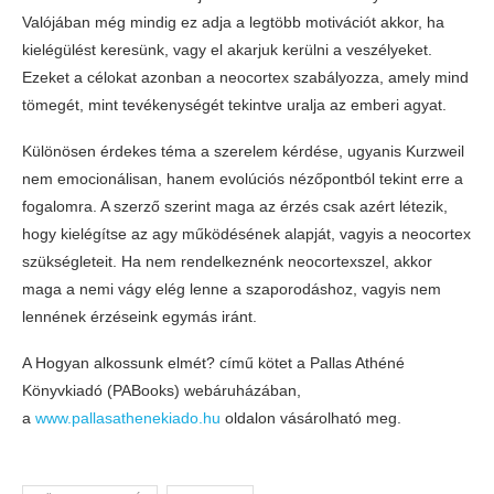
Valójában még mindig ez adja a legtöbb motivációt akkor, ha
kielégülést keresünk, vagy el akarjuk kerülni a veszélyeket.
Ezeket a célokat azonban a neocortex szabályozza, amely mind
tömegét, mint tevékenységét tekintve uralja az emberi agyat.
Különösen érdekes téma a szerelem kérdése, ugyanis Kurzweil
nem emocionálisan, hanem evolúciós nézőpontból tekint erre a
fogalomra. A szerző szerint maga az érzés csak azért létezik,
hogy kielégítse az agy működésének alapját, vagyis a neocortex
szükségleteit. Ha nem rendelkeznénk neocortexszel, akkor
maga a nemi vágy elég lenne a szaporodáshoz, vagyis nem
lennének érzéseink egymás iránt.
A Hogyan alkossunk elmét? című kötet a Pallas Athéné
Könyvkiadó (PABooks) webáruházában,
a
www.pallasathenekiado.hu
oldalon vásárolható meg.