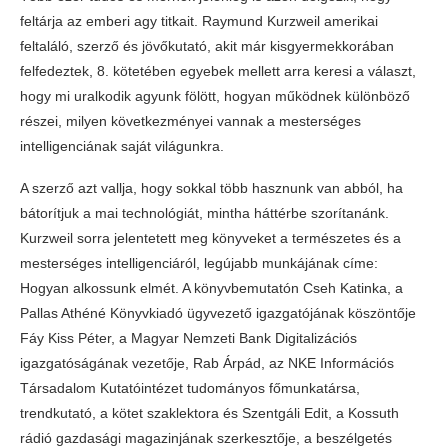
feltárja az emberi agy titkait. Raymund Kurzweil amerikai
feltaláló, szerző és jövőkutató, akit már kisgyermekkorában
felfedeztek, 8. kötetében egyebek mellett arra keresi a választ,
hogy mi uralkodik agyunk fölött, hogyan működnek különböző
részei, milyen következményei vannak a mesterséges
intelligenciának saját világunkra.
A szerző azt vallja, hogy sokkal több hasznunk van abból, ha
bátorítjuk a mai technológiát, mintha háttérbe szorítanánk.
Kurzweil sorra jelentetett meg könyveket a természetes és a
mesterséges intelligenciáról, legújabb munkájának címe:
Hogyan alkossunk elmét. A könyvbemutatón Cseh Katinka, a
Pallas Athéné Könyvkiadó ügyvezető igazgatójának köszöntője
Fáy Kiss Péter, a Magyar Nemzeti Bank Digitalizációs
igazgatóságának vezetője, Rab Árpád, az NKE Információs
Társadalom Kutatóintézet tudományos főmunkatársa,
trendkutató, a kötet szaklektora és Szentgáli Edit, a Kossuth
rádió gazdasági magazinjának szerkesztője, a beszélgetés