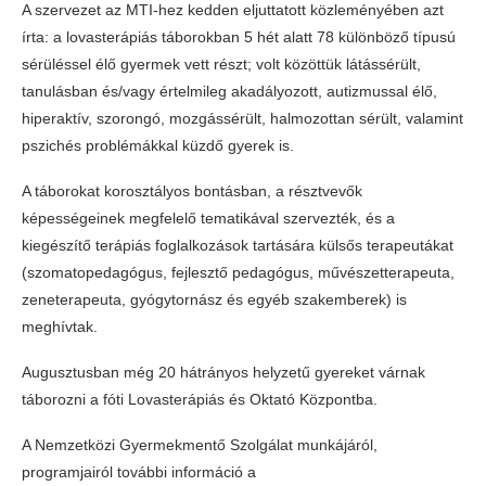
A szervezet az MTI-hez kedden eljuttatott közleményében azt
írta: a lovasterápiás táborokban 5 hét alatt 78 különböző típusú
sérüléssel élő gyermek vett részt; volt közöttük látássérült,
tanulásban és/vagy értelmileg akadályozott, autizmussal élő,
hiperaktív, szorongó, mozgássérült, halmozottan sérült, valamint
pszichés problémákkal küzdő gyerek is.
A táborokat korosztályos bontásban, a résztvevők
képességeinek megfelelő tematikával szervezték, és a
kiegészítő terápiás foglalkozások tartására külsős terapeutákat
(szomatopedagógus, fejlesztő pedagógus, művészetterapeuta,
zeneterapeuta, gyógytornász és egyéb szakemberek) is
meghívtak.
Augusztusban még 20 hátrányos helyzetű gyereket várnak
táborozni a fóti Lovasterápiás és Oktató Központba.
A Nemzetközi Gyermekmentő Szolgálat munkájáról,
programjairól további információ a