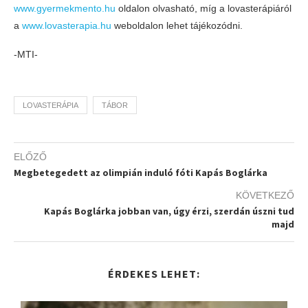
www.gyermekmento.hu
oldalon olvasható, míg a lovasterápiáról
a
www.lovasterapia.hu
weboldalon lehet tájékozódni.
-MTI-
LOVASTERÁPIA
TÁBOR
ELŐZŐ
Megbetegedett az olimpián induló fóti Kapás Boglárka
KÖVETKEZŐ
Kapás Boglárka jobban van, úgy érzi, szerdán úszni tud
majd
ÉRDEKES LEHET: