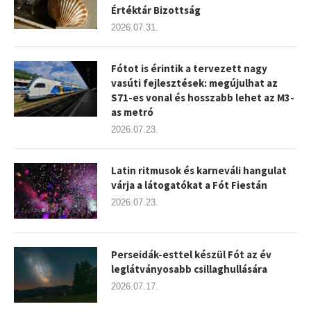
Értéktár Bizottság
2026.07.31.
Fótot is érintik a tervezett nagy
vasúti fejlesztések: megújulhat az
S71-es vonal és hosszabb lehet az M3-
as metró
2026.07.23.
Latin ritmusok és karneváli hangulat
várja a látogatókat a Fót Fiestán
2026.07.23.
Perseidák-esttel készül Fót az év
leglátványosabb csillaghullására
2026.07.17.