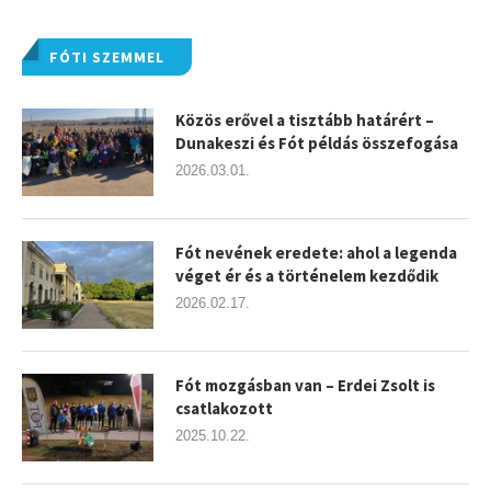
FÓTI SZEMMEL
Közös erővel a tisztább határért –
Dunakeszi és Fót példás összefogása
2026.03.01.
Fót nevének eredete: ahol a legenda
véget ér és a történelem kezdődik
2026.02.17.
Fót mozgásban van – Erdei Zsolt is
csatlakozott
2025.10.22.