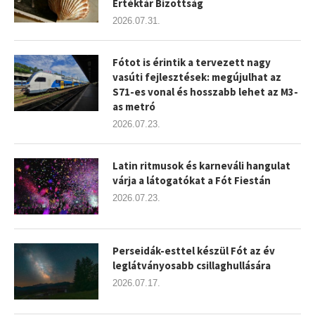
Értéktár Bizottság
2026.07.31.
Fótot is érintik a tervezett nagy
vasúti fejlesztések: megújulhat az
S71-es vonal és hosszabb lehet az M3-
as metró
2026.07.23.
Latin ritmusok és karneváli hangulat
várja a látogatókat a Fót Fiestán
2026.07.23.
Perseidák-esttel készül Fót az év
leglátványosabb csillaghullására
2026.07.17.