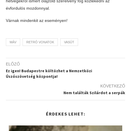
hétvégékről ismert olajzöld szerelvény fog közlekedni az
évfordulós mozdonnyal.
Várnak mindenkit az eseményen!
MÁV
RETRÓ VONATOK
VASÚT
ELŐZŐ
Ez igen! Budapestre költözhet a Nemzetközi
Úszószövetség központja!
KÖVETKEZŐ
Nem találták Szilárdot a serpák
ÉRDEKES LEHET: