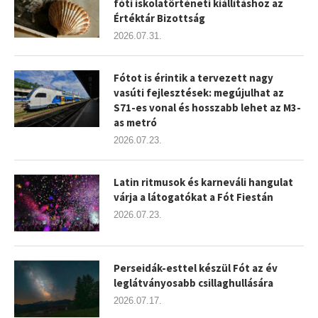
fóti iskolatörténeti kiállításhoz az
Értéktár Bizottság
2026.07.31.
Fótot is érintik a tervezett nagy
vasúti fejlesztések: megújulhat az
S71-es vonal és hosszabb lehet az M3-
as metró
2026.07.23.
Latin ritmusok és karneváli hangulat
várja a látogatókat a Fót Fiestán
2026.07.23.
Perseidák-esttel készül Fót az év
leglátványosabb csillaghullására
2026.07.17.