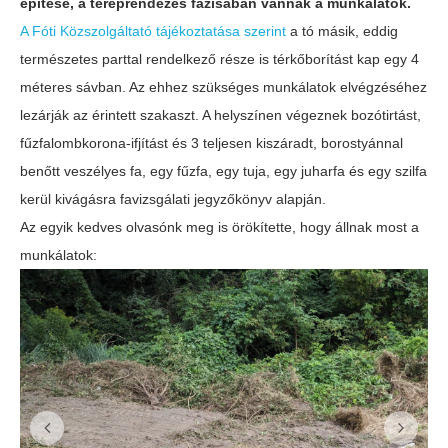
építése, a tereprendezés fázisában vannak a munkálatok.
A Fóti Közszolgáltató tájékoztatása szerint
a tó másik, eddig
természetes parttal rendelkező része is térkőborítást kap egy 4
méteres sávban. Az ehhez szükséges munkálatok elvégzéséhez
lezárják az érintett szakaszt. A helyszínen végeznek bozótirtást,
fűzfalombkorona-ifjítást és 3 teljesen kiszáradt, borostyánnal
benőtt veszélyes fa, egy fűzfa, egy tuja, egy juharfa és egy szilfa
kerül kivágásra favizsgálati jegyzőkönyv alapján.
Az egyik kedves olvasónk meg is örökítette, hogy állnak most a
munkálatok: