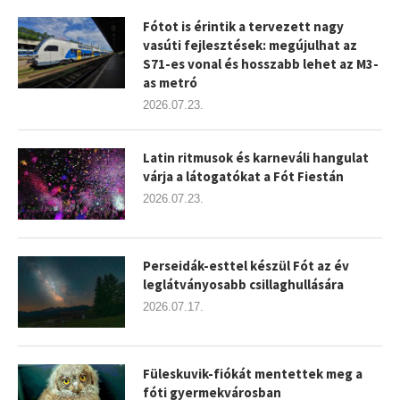
Fótot is érintik a tervezett nagy
vasúti fejlesztések: megújulhat az
S71-es vonal és hosszabb lehet az M3-
as metró
2026.07.23.
Latin ritmusok és karneváli hangulat
várja a látogatókat a Fót Fiestán
2026.07.23.
Perseidák-esttel készül Fót az év
leglátványosabb csillaghullására
2026.07.17.
Füleskuvik-fiókát mentettek meg a
fóti gyermekvárosban