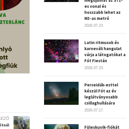
megújulhat az S71-
es vonal és
hosszabb lehet az
M3-as metró
2026.07.23.
Latin ritmusok és
karneváli hangulat
várja a látogatókat a
Fót Fiestán
2026.07.23.
Perseidák-esttel
készül Fót az év
leglátványosabb
csillaghullására
2026.07.17.
KEZŐ
ótnál
Füleskuvik-fiókát