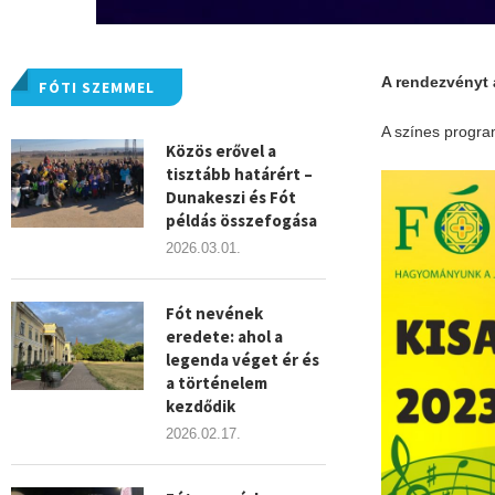
A rendezvényt 
FÓTI SZEMMEL
A színes progra
Közös erővel a
tisztább határért –
Dunakeszi és Fót
példás összefogása
2026.03.01.
Fót nevének
eredete: ahol a
legenda véget ér és
a történelem
kezdődik
2026.02.17.