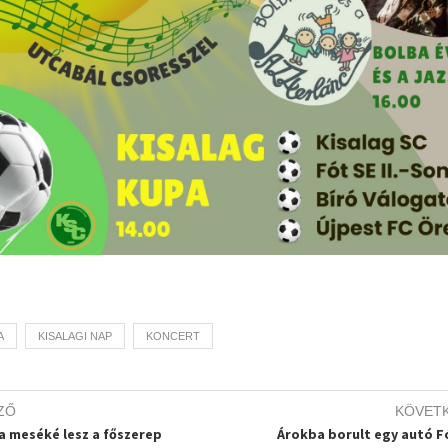
A
KISALAGI NAP
KONCERT
ZŐ
KÖVET
 a meséké lesz a főszerep
Árokba borult egy autó F