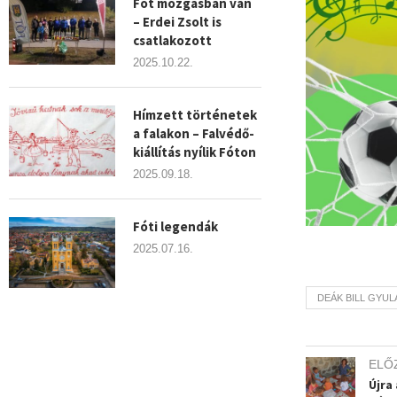
Fót mozgásban van
– Erdei Zsolt is
csatlakozott
2025.10.22.
Hímzett történetek
a falakon – Falvédő-
kiállítás nyílik Fóton
2025.09.18.
Fóti legendák
2025.07.16.
DEÁK BILL GYUL
ELŐ
Újra