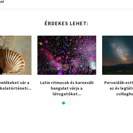
n!
ÉRDEKES LEHET:
emlékeket vár a
Latin ritmusok és karneváli
Perseidák-estt
skolatörténeti...
hangulat várja a
az év leglá
látogatókat...
csillagh