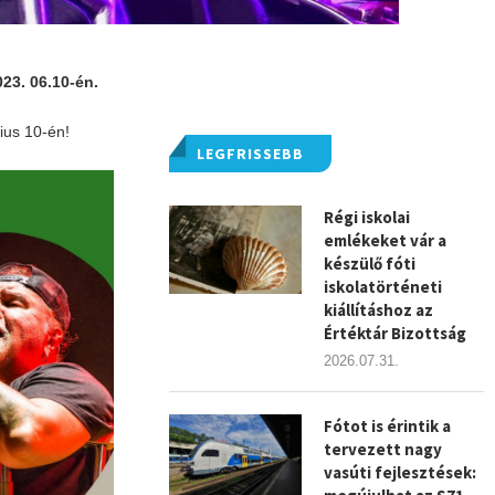
023. 06.10-én.
ius 10-én!
LEGFRISSEBB
Régi iskolai
emlékeket vár a
készülő fóti
iskolatörténeti
kiállításhoz az
Értéktár Bizottság
2026.07.31.
Fótot is érintik a
tervezett nagy
vasúti fejlesztések: