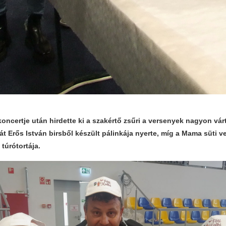
oncertje után hirdette ki a szakértő zsűri a versenyek nagyon vár
át Erős István birsből készült pálinkája nyerte, míg a Mama süti 
túrótortája.