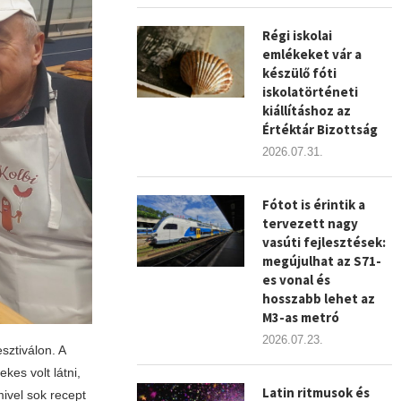
Régi iskolai
emlékeket vár a
készülő fóti
iskolatörténeti
kiállításhoz az
Értéktár Bizottság
2026.07.31.
Fótot is érintik a
tervezett nagy
vasúti fejlesztések:
megújulhat az S71-
es vonal és
hosszabb lehet az
M3-as metró
2026.07.23.
sztiválon. A
kes volt látni,
Latin ritmusok és
ivel sok recept