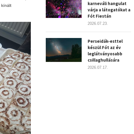
karneváli hangulat
 kínált
várja a látogatókat a
Fót Fiestán
2026.07.23.
Perseidák-esttel
készül Fót az év
leglátványosabb
csillaghullására
2026.07.17.