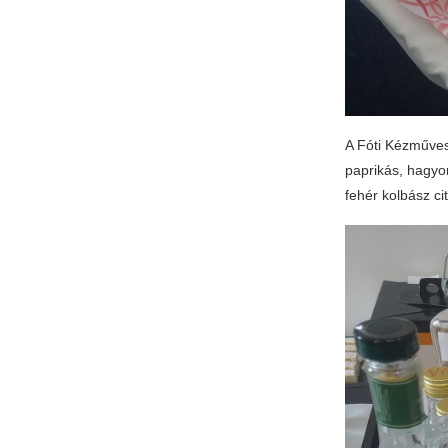
A Fóti Kézműves
paprikás, hagyo
fehér kolbász ci