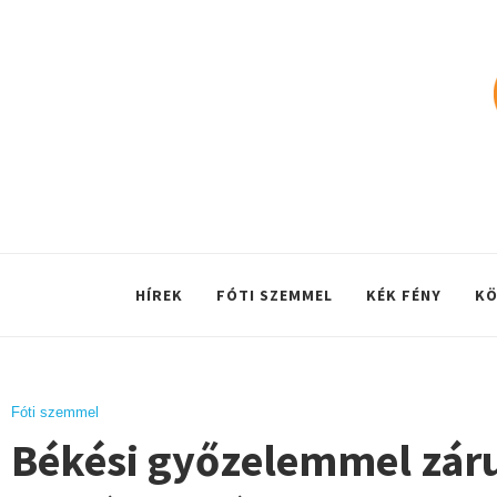
HÍREK
FÓTI SZEMMEL
KÉK FÉNY
KÖ
Fóti szemmel
Békési győzelemmel zárult 