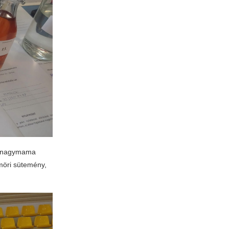
g „nagymama
möri sütemény,