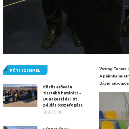
Vastag Tamás k
FÓTI SZEMMEL
A pálinkamustr
Dávid citromos 
Közös erővel a
tisztább határért –
Dunakeszi és Fót
példás összefogása
2026.03.01.