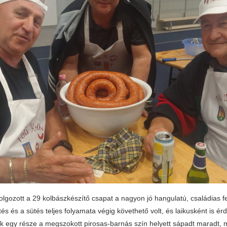
olgozott a 29 kolbászkészítő csapat a nagyon jó hangulatú, családias fe
és és a sütés teljes folyamata végig követhető volt, és laikusként is érde
k egy része a megszokott pirosas-barnás szín helyett sápadt maradt, m