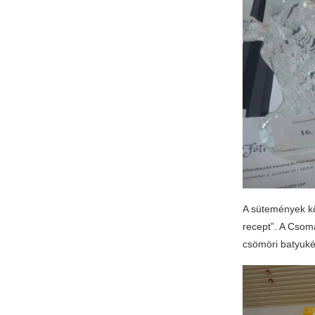
A sütemények kö
recept”. A Csom
csömöri batyuké