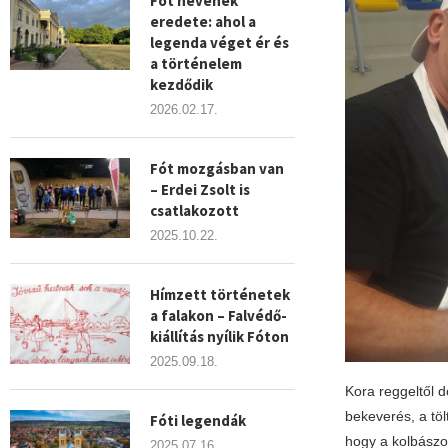
Fót nevének
eredete: ahol a
legenda véget ér és
a történelem
kezdődik
2026.02.17.
Fót mozgásban van
– Erdei Zsolt is
csatlakozott
2025.10.22.
Hímzett történetek
a falakon – Falvédő-
kiállítás nyílik Fóton
2025.09.18.
Kora reggeltől d
bekeverés, a tölt
Fóti legendák
hogy a kolbászo
2025.07.16.