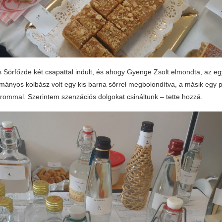
 Sörfőzde két csapattal indult, és ahogy Gyenge Zsolt elmondta, az eg
mányos kolbász volt egy kis barna sörrel megbolondítva, a másik egy pa
trommal. Szerintem szenzációs dolgokat csináltunk – tette hozzá.