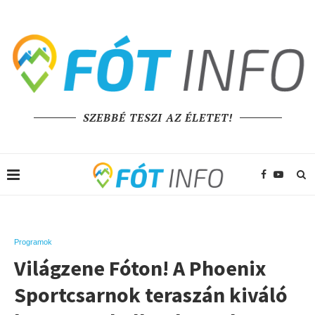
SZEBBÉ TESZI AZ ÉLETET!
Programok
Világzene Fóton! A Phoenix
Sportcsarnok teraszán kiváló