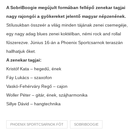
A SobriBoogie megújult formában fellépő zenekar tagjai
nagy rajongói a gyökereket jelentő magyar népzenének.
Stílusukban összeér a világ minden tájának zenei csemegéje,
egy nagy adag blues zenei koktélban, némi rock and rollal
fűszerezve. Június 16-án a Phoenix Sportcsarnok teraszán
hallhatjuk őket.
A zenekar tagjai:
Kristóf Kata – hegedű, ének
Fáy Lukács – szaxofon
Vaskó-Fehérváry Regő – cajon
Woller Péter – gitár, ének, szájharmonika
Sillye Dávid – hangtechnika
PHOENIX SPORTCSARNOK FÓT
SOBRIBOOGIE