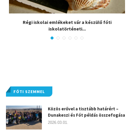
:
Régi iskolai emlékeket vár a készülő fóti
iskolatörténeti...
FÓTI SZEMMEL
Közös erővel a tisztább határért –
Dunakeszi és Fót példás összefogása
2026.03.01.