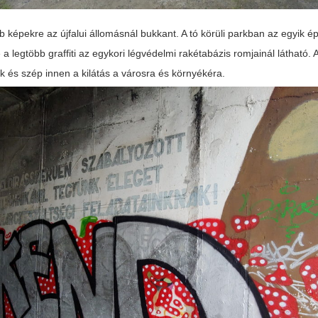
 képekre az újfalui állomásnál bukkant. A tó körüli parkban az egyik épül
 a legtöbb graffiti az egykori légvédelmi rakétabázis romjainál látható.
ek és szép innen a kilátás a városra és környékéra.