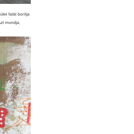
et falát borítja
 Azt mondja,