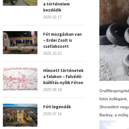
a történelem
kezdődik
2026.02.17.
Fót mozgásban van
– Erdei Zsolt is
csatlakozott
2025.10.22.
Hímzett történetek
a falakon – Falvédő-
kiállítás nyílik Fóton
2025.09.18.
Graffitirajongóké
fotós kollégánk, 
Fóti legendák
Shoreditch negy
2025.07.16.
Banksy, a műfaj