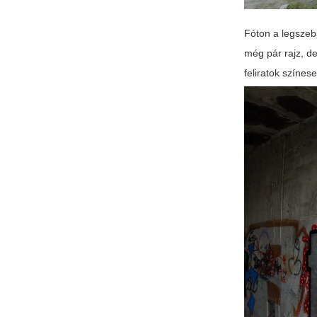
Fóton a legszebb
még pár rajz, de
feliratok színes