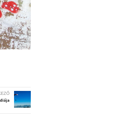
KEZŐ
diája