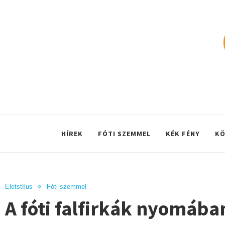
HÍREK
FÓTI SZEMMEL
KÉK FÉNY
KÖ
Életstílus
Fóti szemmel
A fóti falfirkák nyomába