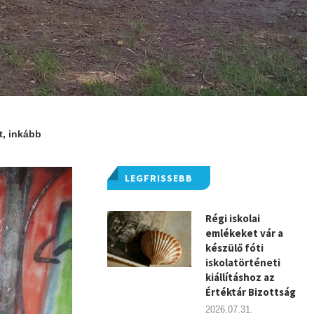
t, inkább
LEGFRISSEBB
Régi iskolai
emlékeket vár a
készülő fóti
iskolatörténeti
kiállításhoz az
Értéktár Bizottság
2026.07.31.