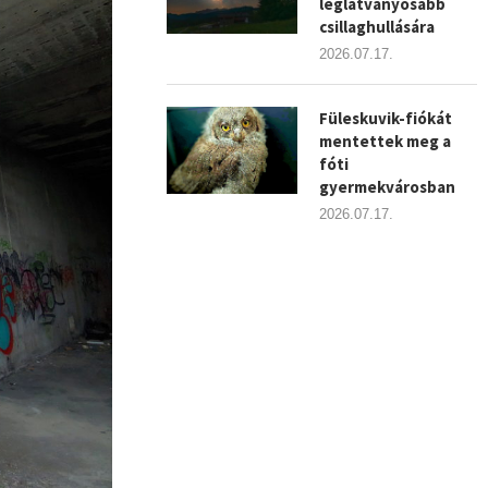
leglátványosabb
csillaghullására
2026.07.17.
Füleskuvik-fiókát
mentettek meg a
fóti
gyermekvárosban
2026.07.17.