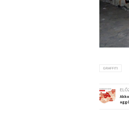
GRAFFITI
ELŐ
Akko
aggó