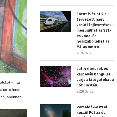
Fótot is érintik a
tervezett nagy
vasúti fejlesztések:
megújulhat az S71-
es vonal és
hosszabb lehet az
M3-as metró
2026.07.23.
Latin ritmusok és
karneváli hangulat
várja a látogatókat a
atokat – írta
Fót Fiestán
raisó, a londoni
2026.07.23.
lban, ahonnan
Perseidák-esttel
készül Fót az év