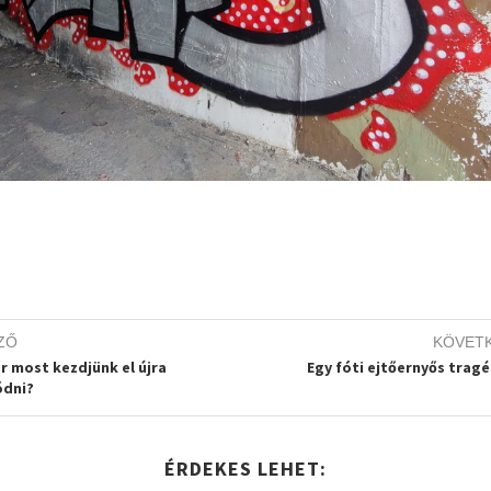
ZŐ
KÖVET
r most kezdjünk el újra
Egy fóti ejtőernyős tragé
dni?
ÉRDEKES LEHET: