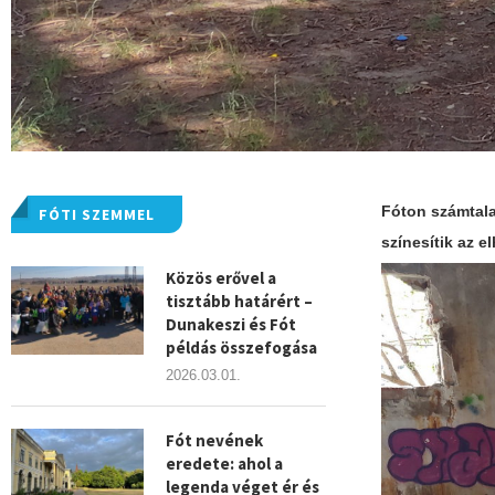
Fóton számtalan
FÓTI SZEMMEL
színesítik az e
Közös erővel a
tisztább határért –
Dunakeszi és Fót
példás összefogása
2026.03.01.
Fót nevének
eredete: ahol a
legenda véget ér és