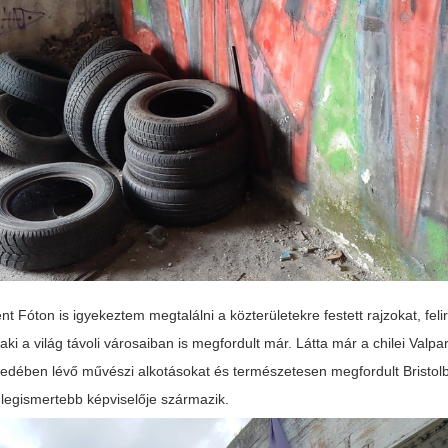
nt Fóton is igyekeztem megtalálni a közterületekre festett rajzokat, felir
aki a világ távoli városaiban is megfordult már. Látta már a chilei Valpa
edében lévő művészi alkotásokat és természetesen megfordult Bristo
 legismertebb képviselője származik.