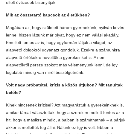
eltelt évtizedek bizonyítják.
Mik az összetartó kapcsok az életükben?
Magában az, hogy született három gyermekünk, nyilván kevés
lenne, hiszen láttunk már olyat, hogy ez nem válási akadály.
Emellett fontos az is, hogy egyformán látjuk a világot, az
alapvető dolgokról ugyanazt gondoljuk. Ezekre a számunkra
alapvető értékekre neveltük a gyerekeinket is. A nem
alapvetőkről persze szokott más véleményünk lenni, de így
legalább mindig van miről beszélgetnünk.
Volt nagy próbatétel, krízis a közös útjukon? Mit tanultak
belőle?
Kinek nincsenek krízisei? Azt magyaráztuk a gyerekeinknek is,
amikor társat választottak, hogy a szerelem mellett fontos az a
hit, hogy a másikra mindig, a bajban is számíthatnak – a párjuk
akkor is mellettük fog állni. Nálunk ez így is volt. Ebben a