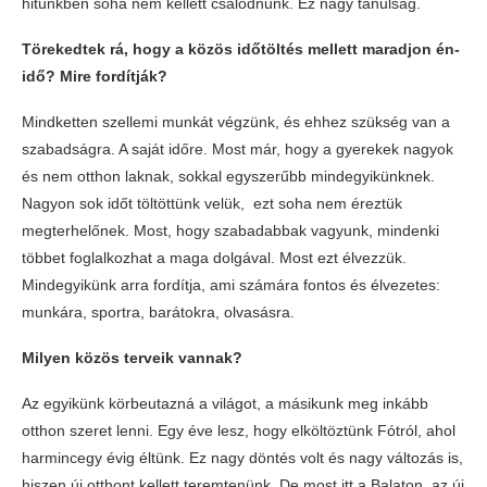
hitünkben soha nem kellett csalódnunk. Ez nagy tanulság.
Törekedtek rá, hogy a közös időtöltés mellett maradjon én-
idő? Mire fordítják?
Mindketten szellemi munkát végzünk, és ehhez szükség van a
szabadságra. A saját időre. Most már, hogy a gyerekek nagyok
és nem otthon laknak, sokkal egyszerűbb mindegyikünknek.
Nagyon sok időt töltöttünk velük, ezt soha nem éreztük
megterhelőnek. Most, hogy szabadabbak vagyunk, mindenki
többet foglalkozhat a maga dolgával. Most ezt élvezzük.
Mindegyikünk arra fordítja, ami számára fontos és élvezetes:
munkára, sportra, barátokra, olvasásra.
Milyen közös terveik vannak?
Az egyikünk körbeutazná a világot, a másikunk meg inkább
otthon szeret lenni. Egy éve lesz, hogy elköltöztünk Fótról, ahol
harmincegy évig éltünk. Ez nagy döntés volt és nagy változás is,
hiszen új otthont kellett teremtenünk. De most itt a Balaton, az új