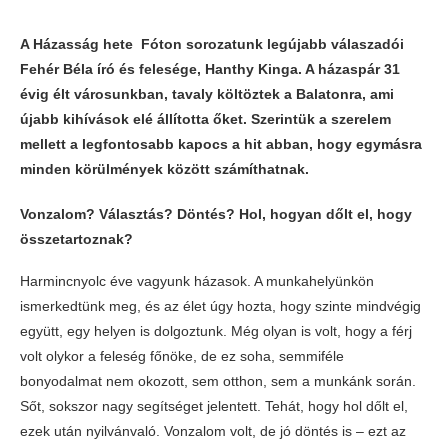
A Házasság hete Fóton sorozatunk legújabb válaszadói
Fehér Béla író és felesége, Hanthy Kinga. A házaspár 31
évig élt városunkban, tavaly költöztek a Balatonra, ami
újabb kihívások elé állította őket. Szerintük a szerelem
mellett a legfontosabb kapocs a hit abban, hogy egymásra
minden körülmények között számíthatnak.
Vonzalom? Választás? Döntés? Hol, hogyan dőlt el, hogy
összetartoznak?
Harmincnyolc éve vagyunk házasok. A munkahelyünkön
ismerkedtünk meg, és az élet úgy hozta, hogy szinte mindvégig
együtt, egy helyen is dolgoztunk. Még olyan is volt, hogy a férj
volt olykor a feleség főnöke, de ez soha, semmiféle
bonyodalmat nem okozott, sem otthon, sem a munkánk során.
Sőt, sokszor nagy segítséget jelentett. Tehát, hogy hol dőlt el,
ezek után nyilvánvaló. Vonzalom volt, de jó döntés is – ezt az