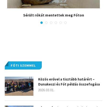
.
Sérült rókát mentettek meg Fóton
FÓTI SZEMMEL
Közös erővel a tisztább határért –
Dunakeszi és Fót példás összefogása
2026.03.01.