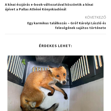
A kínai észjárás e-book-változatával köszöntik a kínai
újévet a Pallas Athéné Könyvkiadónál
KÖVETKEZŐ
Egy karmikus találkozás – Gróf Károlyi László és
feleségének sajátos története
ÉRDEKES LEHET: