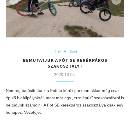
Hírek
Sport
BEMUTATJUK A FÓT SE KERÉKPÁROS
SZAKOSZTÁLYT
2020.10.04.
Nemrég tudósítottunk a Fóti-tó körüli parkban akkor még csak
épülő biciklipályákról, most már egy „erre épült” szakosztályról is
be tudunk számolni. A Fót SE kerékpáros szakosztálya csak egy
hónapos. Vezetője…