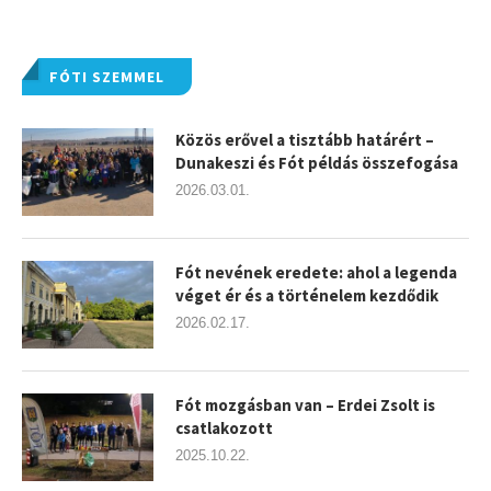
FÓTI SZEMMEL
Közös erővel a tisztább határért –
Dunakeszi és Fót példás összefogása
2026.03.01.
Fót nevének eredete: ahol a legenda
véget ér és a történelem kezdődik
2026.02.17.
Fót mozgásban van – Erdei Zsolt is
csatlakozott
2025.10.22.