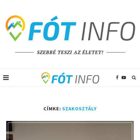
SZEBBÉ TESZI AZ ÉLETET!
CÍMKE:
SZAKOSZTÁLY