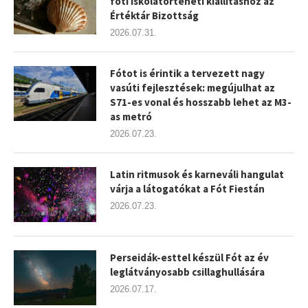
fóti iskolatörténeti kiállításhoz az
Értéktár Bizottság
2026.07.31.
Fótot is érintik a tervezett nagy
vasúti fejlesztések: megújulhat az
S71-es vonal és hosszabb lehet az M3-
as metró
2026.07.23.
Latin ritmusok és karneváli hangulat
várja a látogatókat a Fót Fiestán
2026.07.23.
Perseidák-esttel készül Fót az év
leglátványosabb csillaghullására
2026.07.17.