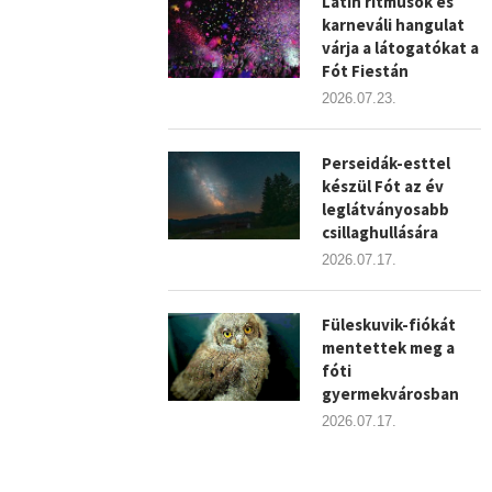
Latin ritmusok és
karneváli hangulat
várja a látogatókat a
Fót Fiestán
2026.07.23.
Perseidák-esttel
készül Fót az év
leglátványosabb
csillaghullására
2026.07.17.
Füleskuvik-fiókát
mentettek meg a
fóti
gyermekvárosban
2026.07.17.