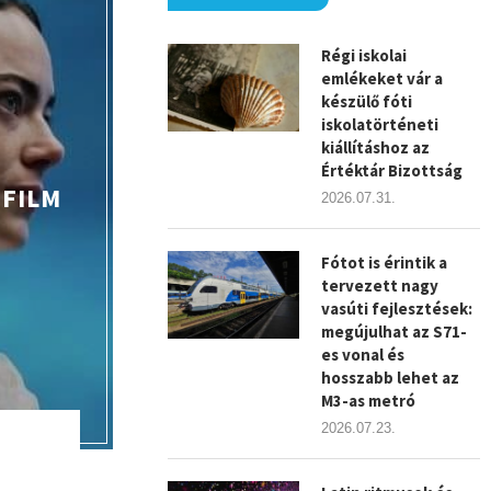
Régi iskolai
emlékeket vár a
készülő fóti
iskolatörténeti
kiállításhoz az
Értéktár Bizottság
 FILM
2026.07.31.
Fótot is érintik a
tervezett nagy
vasúti fejlesztések:
megújulhat az S71-
es vonal és
hosszabb lehet az
M3-as metró
2026.07.23.