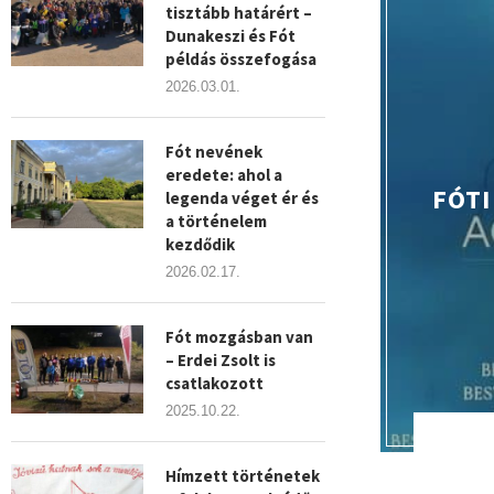
tisztább határért –
Dunakeszi és Fót
példás összefogása
2026.03.01.
Fót nevének
eredete: ahol a
FÓTI
legenda véget ér és
a történelem
kezdődik
2026.02.17.
Fót mozgásban van
– Erdei Zsolt is
csatlakozott
2025.10.22.
Hímzett történetek