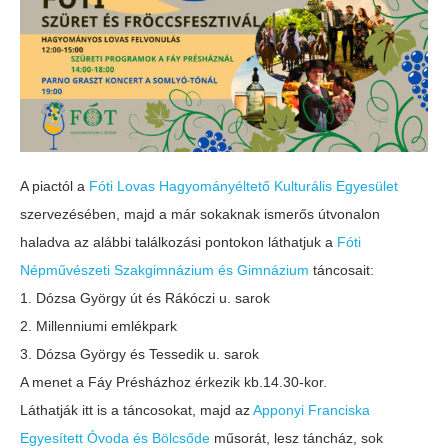
A piactól a
Fóti Lovas Hagyományéltető Kulturális Egyesület
szervezésében, majd a már sokaknak ismerős útvonalon
haladva az alábbi találkozási pontokon láthatjuk a
Fóti
Népművészeti Szakgimnázium és Gimnázium
táncosait:
1. Dózsa György út és Rákóczi u. sarok
2. Millenniumi emlékpark
3. Dózsa György és Tessedik u. sarok
A menet a Fáy Présházhoz érkezik kb.14.30-kor.
Láthatják itt is a táncosokat, majd az
Apponyi Franciska
Egyesített Óvoda és Bölcsőde
műsorát, lesz táncház, sok