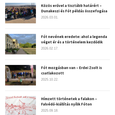
Közös erővel a tisztább határért –
Dunakeszi és Fót példás összefogása
2026.03.01.
Fót nevének eredete: ahol a legenda
véget ér és a történelem kezdődik
2026.02.17.
Fót mozgásban van – Erdei Zsolt is
csatlakozott
2025.10.22.
Hímzett történetek a falakon –
Falvédő-kiállítás nyílik Fóton
2025.09.18.