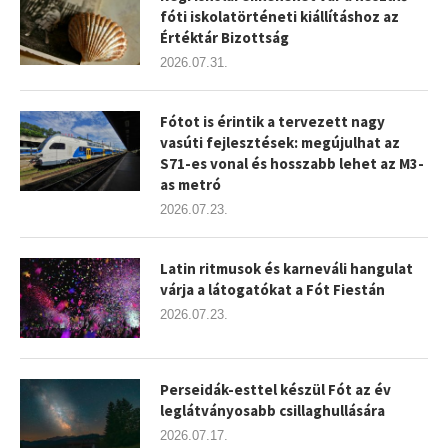
fóti iskolatörténeti kiállításhoz az
Értéktár Bizottság
2026.07.31.
Fótot is érintik a tervezett nagy
vasúti fejlesztések: megújulhat az
S71-es vonal és hosszabb lehet az M3-
as metró
2026.07.23.
Latin ritmusok és karneváli hangulat
várja a látogatókat a Fót Fiestán
2026.07.23.
Perseidák-esttel készül Fót az év
leglátványosabb csillaghullására
2026.07.17.