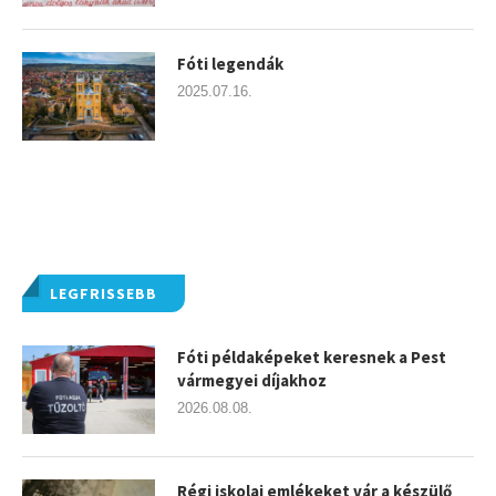
Fóti legendák
2025.07.16.
LEGFRISSEBB
Fóti példaképeket keresnek a Pest
vármegyei díjakhoz
2026.08.08.
Régi iskolai emlékeket vár a készülő